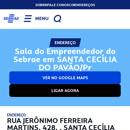
SOBRE
FALE CONOSCO
ENDEREÇOS
MENU
ENDEREÇO
Sala do Empreendedor do
Sebrae em SANTA CECÍLIA
DO PAVÃO/Pr
VER NO GOOGLE MAPS
LIGAR AGORA
ENDEREÇO:
RUA JERÔNIMO FERREIRA
MARTINS, 428, , SANTA CECÍLIA