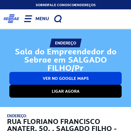
SOBRE
FALE CONOSCO
ENDEREÇOS
MENU
ENDEREÇO
Sala do Empreendedor do
Sebrae em SALGADO
FILHO/Pr
VER NO GOOGLE MAPS
LIGAR AGORA
ENDEREÇO:
RUA FLORIANO FRANCISCO
ANATER, 50, , SALGADO FILHO -