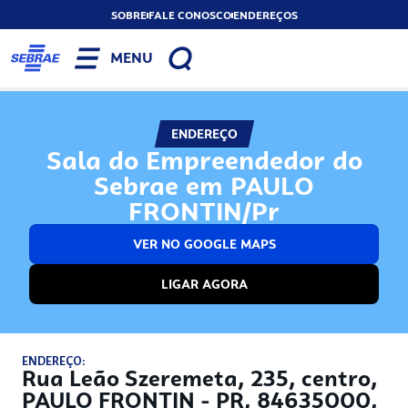
SOBRE
FALE CONOSCO
ENDEREÇOS
MENU
ENDEREÇO
Sala do Empreendedor do
Sebrae em PAULO
FRONTIN/Pr
VER NO GOOGLE MAPS
LIGAR AGORA
ENDEREÇO:
Rua Leão Szeremeta, 235, centro,
PAULO FRONTIN - PR, 84635000,