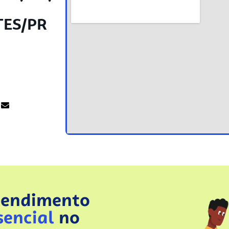
ES/PR
tendimento
sencial
no