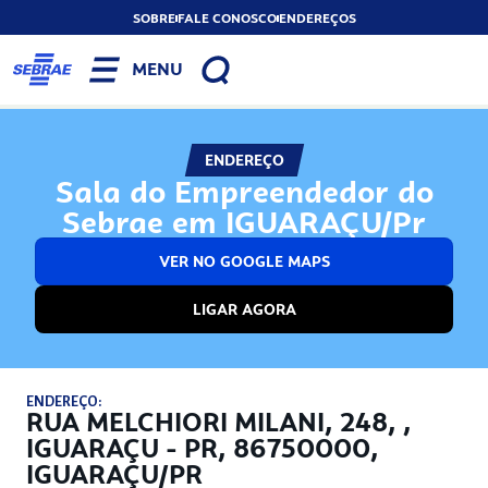
SOBRE
FALE CONOSCO
ENDEREÇOS
MENU
ENDEREÇO
Sala do Empreendedor do
Sebrae em IGUARAÇU/Pr
VER NO GOOGLE MAPS
LIGAR AGORA
ENDEREÇO:
RUA MELCHIORI MILANI, 248, ,
IGUARAÇU - PR, 86750000,
IGUARAÇU/PR