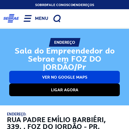
SOBRE
FALE CONOSCO
ENDEREÇOS
MENU
ENDEREÇO
Sala do Empreendedor do
Sebrae em FOZ DO
JORDÃO/Pr
VER NO GOOGLE MAPS
LIGAR AGORA
ENDEREÇO:
RUA PADRE EMÍLIO BARBIÉRI,
339, , FOZ DO JORDÃO - PR,