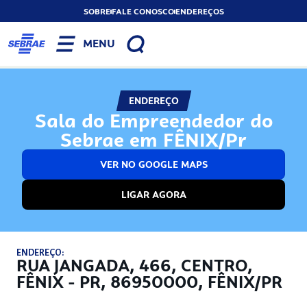
SOBRE
FALE CONOSCO
ENDEREÇOS
MENU
ENDEREÇO
Sala do Empreendedor do
Sebrae em FÊNIX/Pr
VER NO GOOGLE MAPS
LIGAR AGORA
ENDEREÇO:
RUA JANGADA, 466, CENTRO,
FÊNIX - PR, 86950000, FÊNIX/PR