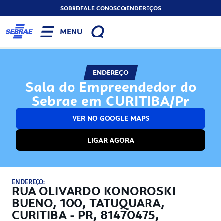
SOBRE
FALE CONOSCO
ENDEREÇOS
MENU
ENDEREÇO
Sala do Empreendedor do
Sebrae em CURITIBA/Pr
VER NO GOOGLE MAPS
LIGAR AGORA
ENDEREÇO:
RUA OLIVARDO KONOROSKI
BUENO, 100, TATUQUARA,
CURITIBA - PR, 81470475,