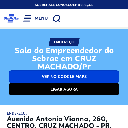
SOBRE
FALE CONOSCO
ENDEREÇOS
MENU
ENDEREÇO
Sala do Empreendedor do
Sebrae em CRUZ
MACHADO/Pr
VER NO GOOGLE MAPS
LIGAR AGORA
ENDEREÇO:
Avenida Antonio Vianna, 260,
CENTRO, CRUZ MACHADO - PR,