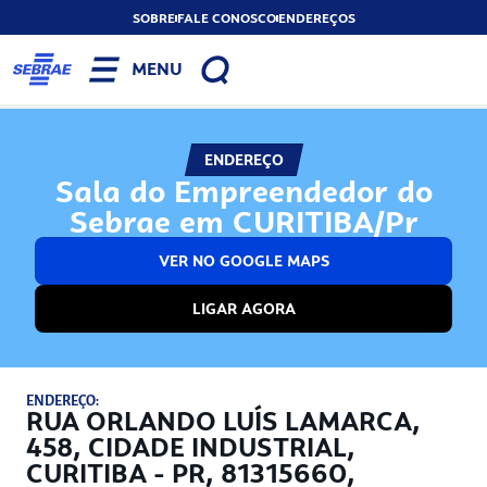
SOBRE
FALE CONOSCO
ENDEREÇOS
MENU
ENDEREÇO
Sala do Empreendedor do
Sebrae em CURITIBA/Pr
VER NO GOOGLE MAPS
LIGAR AGORA
ENDEREÇO:
RUA ORLANDO LUÍS LAMARCA,
458, CIDADE INDUSTRIAL,
CURITIBA - PR, 81315660,