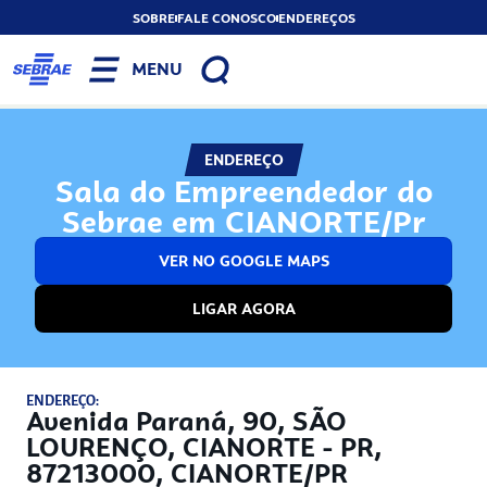
SOBRE
FALE CONOSCO
ENDEREÇOS
MENU
ENDEREÇO
Sala do Empreendedor do
Sebrae em CIANORTE/Pr
VER NO GOOGLE MAPS
LIGAR AGORA
ENDEREÇO:
Avenida Paraná, 90, SÃO
LOURENÇO, CIANORTE - PR,
87213000, CIANORTE/PR