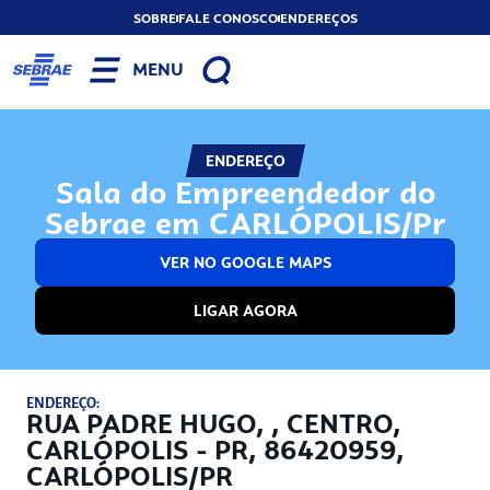
SOBRE
FALE CONOSCO
ENDEREÇOS
MENU
ENDEREÇO
Sala do Empreendedor do
Sebrae em CARLÓPOLIS/Pr
VER NO GOOGLE MAPS
LIGAR AGORA
ENDEREÇO:
RUA PADRE HUGO, , CENTRO,
CARLÓPOLIS - PR, 86420959,
CARLÓPOLIS/PR