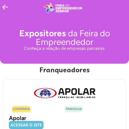
Expositores
da Feira do
Empreendedor
Conheça a relação de empresas parceiras.
Franqueadores
LONDRINA
FRANQUIA
Apolar
ACESSAR O SITE