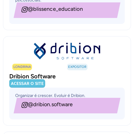
psicossociais.
@blissence_education
LONDRINA
EXPOSITOR
Dribion Software
ACESSAR O SITE
Organizar é crescer. Evoluir é Dribion.
@dribion.software