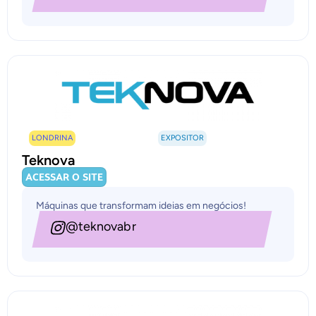
LONDRINA
EXPOSITOR
Teknova
ACESSAR O SITE
Máquinas que transformam ideias em negócios!
@teknovabr