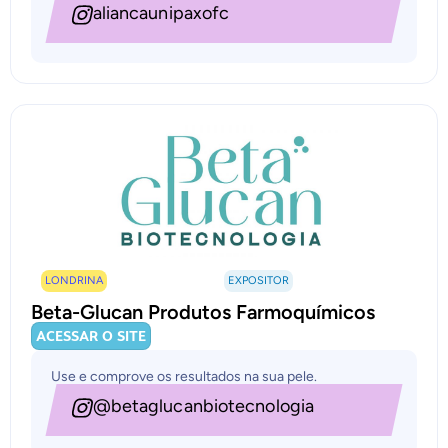
aliancaunipaxofc
LONDRINA
EXPOSITOR
Beta-Glucan Produtos Farmoquímicos
ACESSAR O SITE
Use e comprove os resultados na sua pele.
@betaglucanbiotecnologia