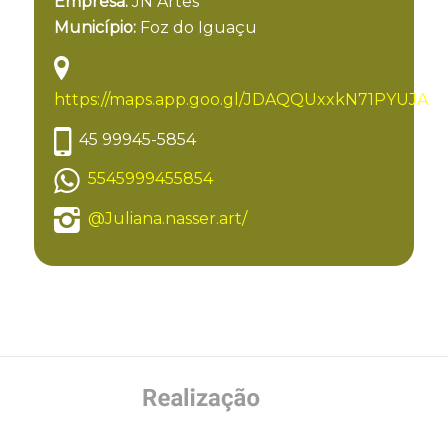
Empresa:
JN Artes
Município:
Foz do Iguaçu
https://maps.app.goo.gl/JDAQQUxxkN71PYUJA
45 99945-5854
5545999455854
@Juliana.nasser.art/