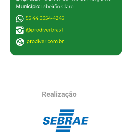
Município:
Ribeirão Claro
55 44 3354-4245
@prodiverbrasil
prodiver.com.br