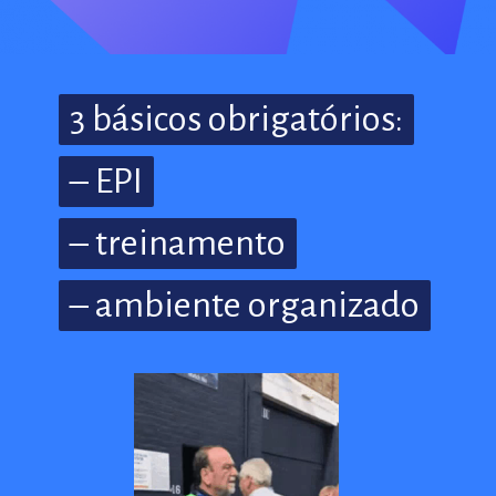
3 básicos obrigatórios:
3 básicos obrigatórios:
– EPI
– EPI
– treinamento
– treinamento
– ambiente organizado
– ambiente organizado