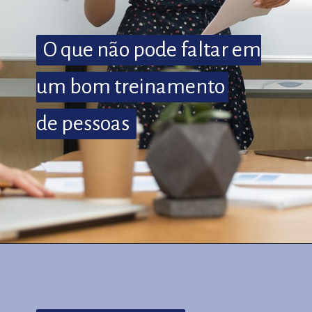
O que não pode faltar em
O que não pode faltar em
um bom treinamento
um bom treinamento
de pessoas
de pessoas