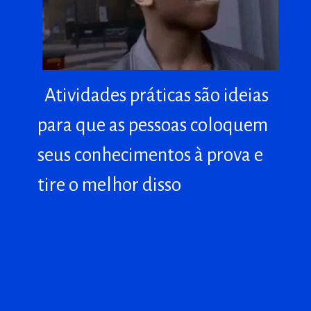
Atividades práticas são ideias
Atividades práticas são ideias
para que as pessoas coloquem
para que as pessoas coloquem
seus conhecimentos à prova e
seus conhecimentos à prova e
tire o melhor disso
tire o melhor disso