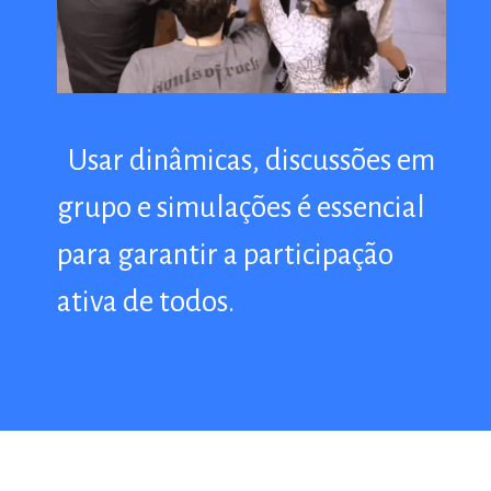
Usar dinâmicas, discussões em
Usar dinâmicas, discussões em
grupo e simulações é essencial
grupo e simulações é essencial
para garantir a participação
para garantir a participação
ativa de todos.
ativa de todos.