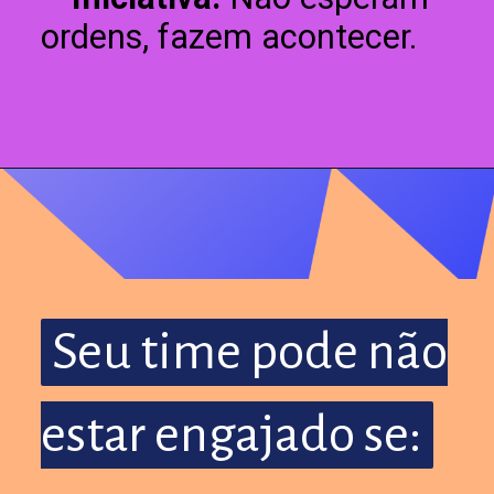
ordens, fazem acontecer.
Seu time pode não
Seu time pode não
estar engajado se:
estar engajado se: