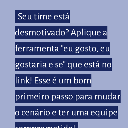
Seu time está
Seu time está
desmotivado? Aplique a
desmotivado? Aplique a
ferramenta "eu gosto, eu
ferramenta "eu gosto, eu
gostaria e se" que está no
gostaria e se" que está no
link! Esse é um bom
link! Esse é um bom
primeiro passo para mudar
primeiro passo para mudar
o cenário e ter uma equipe
o cenário e ter uma equipe