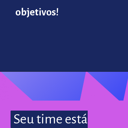
objetivos!
objetivos!
Seu time está
Seu time está