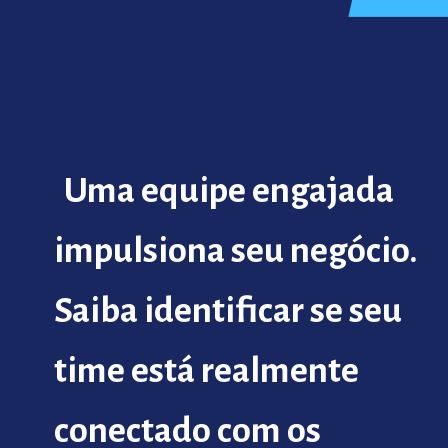
Uma equipe engajada
Uma equipe engajada
impulsiona seu negócio.
impulsiona seu negócio.
Saiba identificar se seu
Saiba identificar se seu
time está realmente
time está realmente
conectado com os
conectado com os