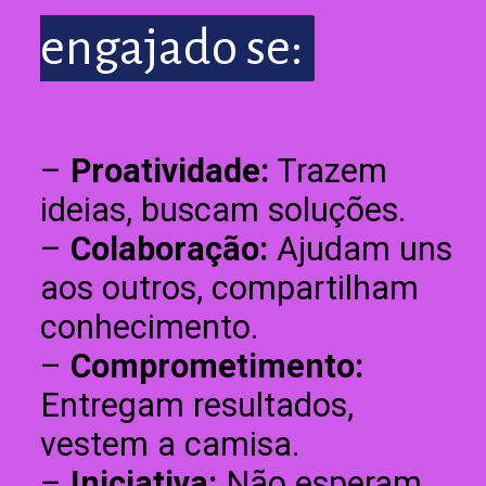
engajado se:
engajado se:
–
Proatividade:
Trazem
ideias, buscam soluções.
–
Colaboração:
Ajudam uns
aos outros, compartilham
conhecimento.
–
Comprometimento:
Entregam resultados,
vestem a camisa.
–
Iniciativa:
Não esperam