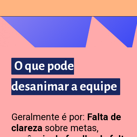
O que pode
O que pode
desanimar a equipe
desanimar a equipe
Geralmente é por:
Falta de
clareza
sobre metas,