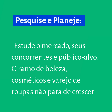
Pesquise e Planeje:
Pesquise e Planeje:
Estude o mercado, seus
Estude o mercado, seus
concorrentes e público-alvo.
concorrentes e público-alvo.
O ramo de beleza,
O ramo de beleza,
cosméticos e varejo de
cosméticos e varejo de
roupas não para de crescer!
roupas não para de crescer!