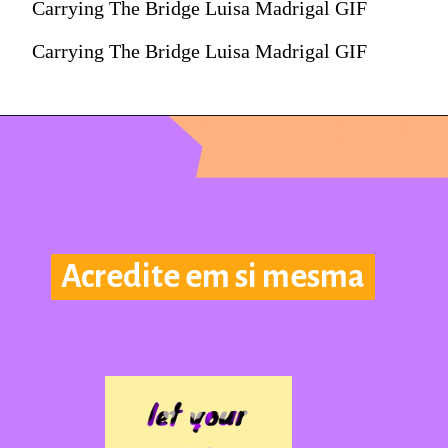
Carrying The Bridge Luisa Madrigal GIF
Carrying The Bridge Luisa Madrigal GIF
Acredite em si mesma
Acredite em si mesma