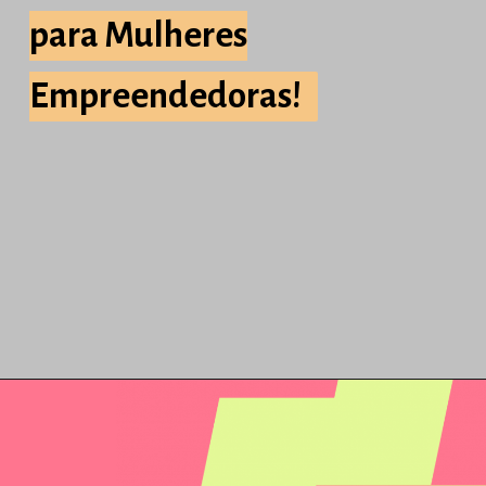
para Mulheres
para Mulheres
Empreendedoras!
Empreendedoras!