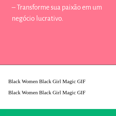
– Transforme sua paixão em um
– Transforme sua paixão em um
negócio lucrativo.
negócio lucrativo.
Black Women Black Girl Magic GIF
Black Women Black Girl Magic GIF