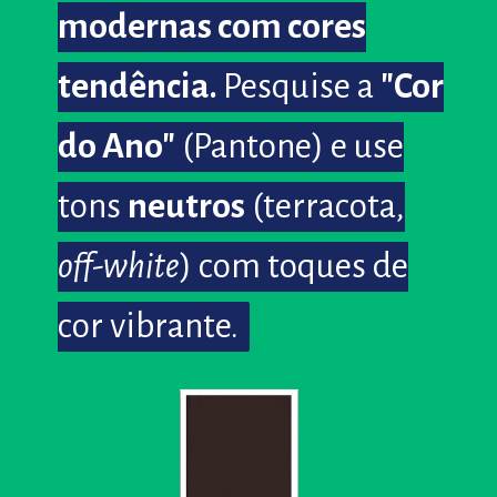
modernas com cores
modernas com cores
tendência.
tendência.
Pesquise a
Pesquise a
"Cor
"Cor
do Ano"
do Ano"
(Pantone) e use
(Pantone) e use
tons
tons
neutros
neutros
(terracota,
(terracota,
off-white
off-white
) com toques de
) com toques de
cor vibrante.
cor vibrante.