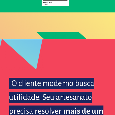
O cliente moderno busca
O cliente moderno busca
utilidade. Seu artesanato
utilidade. Seu artesanato
precisa resolver
precisa resolver
mais de um
mais de um