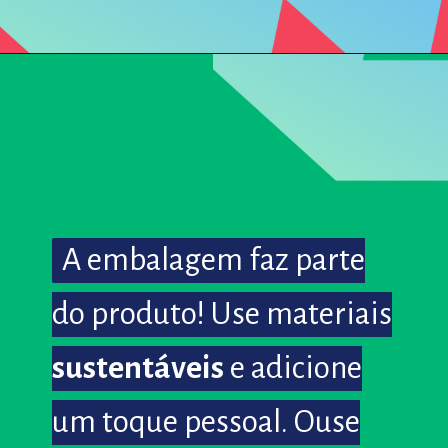
A embalagem faz parte
A embalagem faz parte
do produto! Use materiais
do produto! Use materiais
sustentáveis
sustentáveis
e adicione
e adicione
um toque pessoal. Ouse
um toque pessoal. Ouse