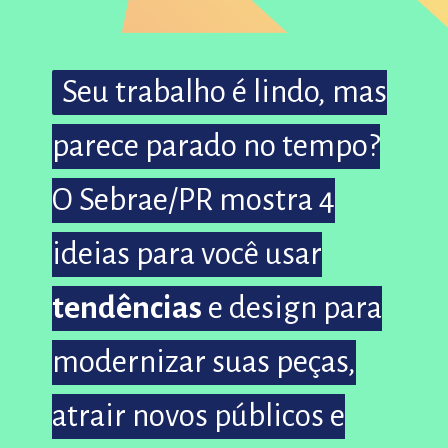
Seu trabalho é lindo, mas
Seu trabalho é lindo, mas
parece parado no tempo?
parece parado no tempo?
O Sebrae/PR mostra 4
O Sebrae/PR mostra 4
ideias para você usar
ideias para você usar
tendências
tendências
e design para
e design para
modernizar suas peças,
modernizar suas peças,
atrair novos públicos e
atrair novos públicos e