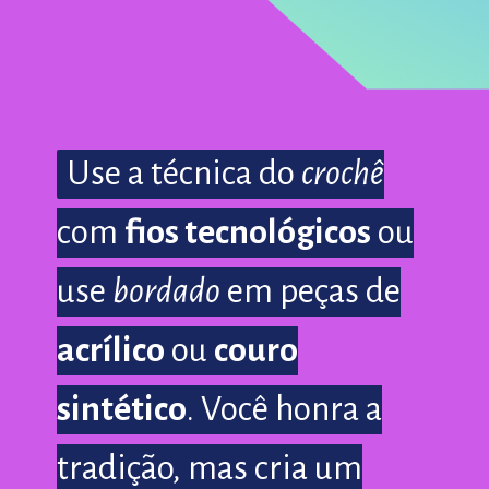
Use a técnica do
Use a técnica do
crochê
crochê
com
com
fios tecnológicos
fios tecnológicos
ou
ou
use
use
bordado
bordado
em peças de
em peças de
acrílico
acrílico
ou
ou
couro
couro
sintético
sintético
. Você honra a
. Você honra a
tradição, mas cria um
tradição, mas cria um