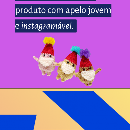
produto com apelo jovem
produto com apelo jovem
e
e
instagramável
instagramável
.
.