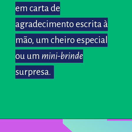
em carta de
em carta de
agradecimento escrita à
agradecimento escrita à
mão, um cheiro especial
mão, um cheiro especial
ou um
ou um
mini-brinde
mini-brinde
surpresa.
surpresa.