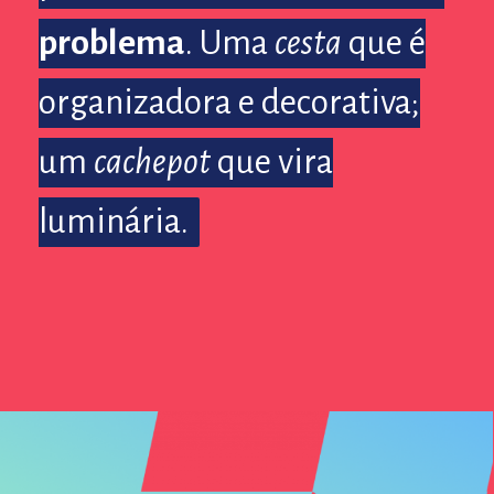
problema
problema
. Uma
. Uma
cesta
cesta
que é
que é
organizadora e decorativa;
organizadora e decorativa;
um
um
cachepot
cachepot
que vira
que vira
luminária.
luminária.