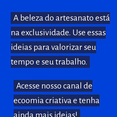
A beleza do artesanato está
A beleza do artesanato está
na exclusividade. Use essas
na exclusividade. Use essas
ideias para valorizar seu
ideias para valorizar seu
tempo e seu trabalho.
tempo e seu trabalho.
Acesse nosso canal de
Acesse nosso canal de
ecoomia criativa e tenha
ecoomia criativa e tenha
ainda mais ideias!
ainda mais ideias!