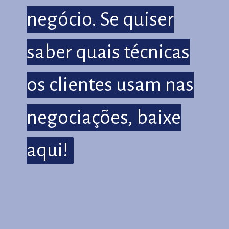
negócio. Se quiser
negócio. Se quiser
saber quais técnicas
saber quais técnicas
os clientes usam nas
os clientes usam nas
negociações, baixe
negociações, baixe
aqui!
aqui!