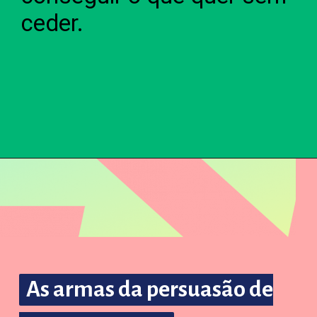
ceder.
As armas da persuasão de
As armas da persuasão de