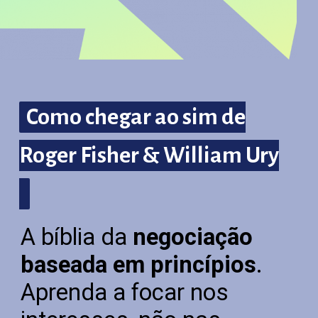
Como chegar ao sim de
Como chegar ao sim de
Roger Fisher & William Ury
Roger Fisher & William Ury
A bíblia da
negociação
baseada em princípios
.
Aprenda a focar nos