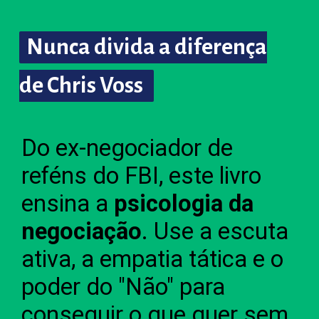
Nunca divida a diferença
Nunca divida a diferença
de Chris Voss
de
Chris Voss
Do ex-negociador de
reféns do FBI, este livro
ensina a
psicologia da
negociação
. Use a escuta
ativa, a empatia tática e o
poder do "Não" para
conseguir o que quer sem