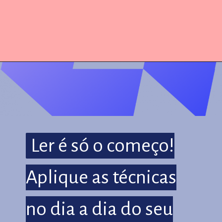
Ler é só o começo!
Ler é só o começo!
Aplique as técnicas
Aplique as técnicas
no dia a dia do seu
no dia a dia do seu