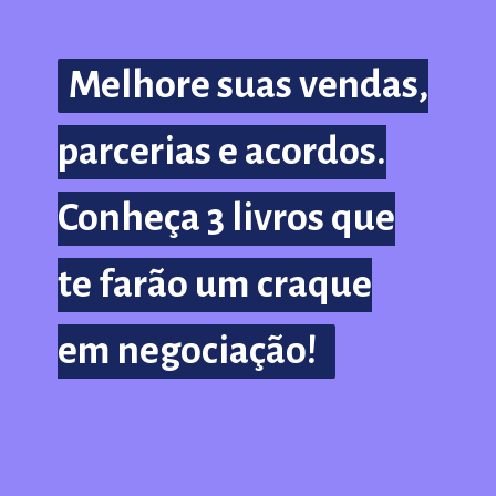
Melhore suas vendas,
Melhore suas vendas,
parcerias e acordos.
parcerias e acordos.
Conheça 3 livros que
Conheça 3 livros que
te farão um craque
te farão um craque
em negociação!
em negociação!