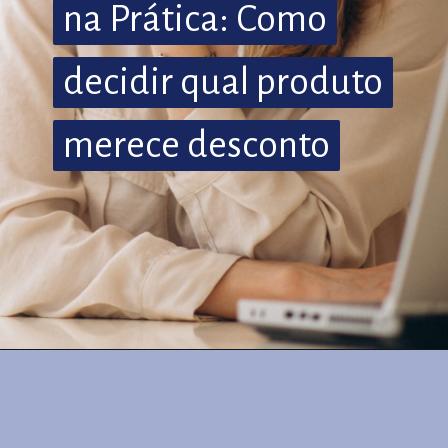
na Prática: Como
na Prática: Como
decidir qual produto
decidir qual produto
merece desconto
merece desconto