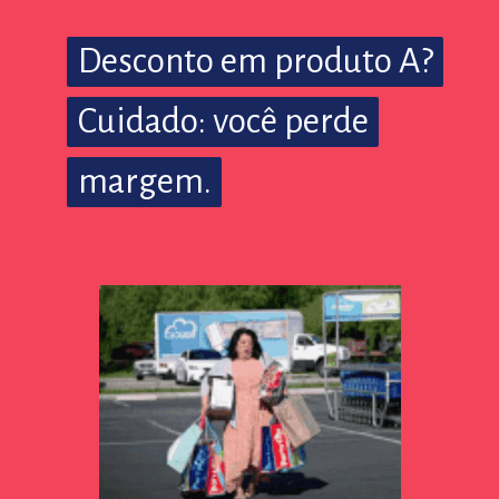
Desconto em produto A?
Desconto em produto A?
Cuidado: você perde
Cuidado: você perde
margem.
margem.