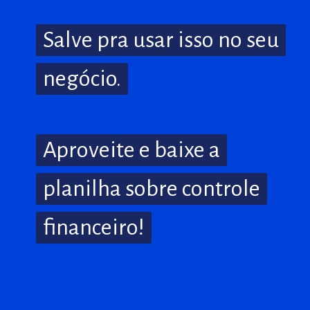
Salve pra usar isso no seu
Salve pra usar isso no seu
negócio.
negócio.
Aproveite e baixe a
Aproveite e baixe a
planilha sobre controle
planilha sobre controle
financeiro!
financeiro!