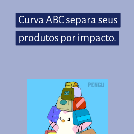
Curva ABC separa seus
Curva ABC separa seus
produtos por impacto.
produtos por impacto.