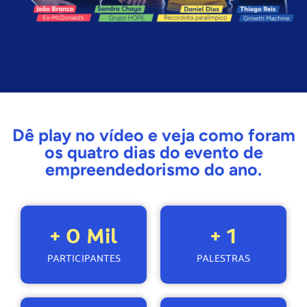
Dê play no vídeo e veja como foram
os quatro dias do evento de
empreendedorismo do ano.
+ 
0
 Mil
+ 
1
PARTICIPANTES
PALESTRAS