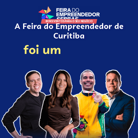
BONS VENTOS PARA O SEU NEGÓCIO
A Feira do Empreendedor de
Curitiba
foi um