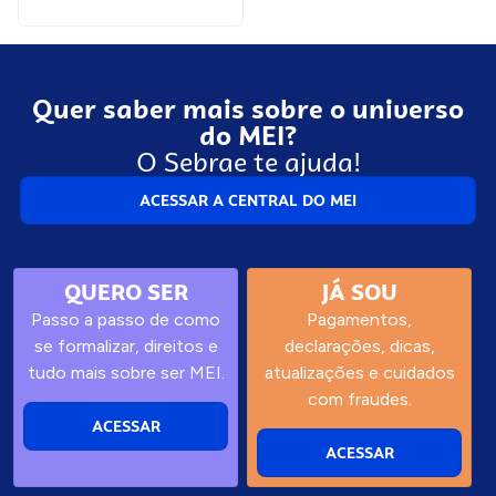
Quer saber mais sobre o universo
do MEI?
O Sebrae te ajuda!
ACESSAR A CENTRAL DO MEI
QUERO SER
JÁ SOU
Passo a passo de como
Pagamentos,
se formalizar, direitos e
declarações, dicas,
tudo mais sobre ser MEI.
atualizações e cuidados
com fraudes.
ACESSAR
ACESSAR