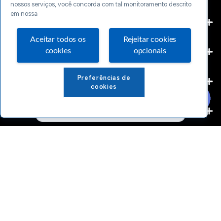
nossos serviços, você concorda com tal monitoramento descrito
em nossa
ATUAÇÃO POR SETOR
Aceitar todos os
Rejeitar cookies
cookies
opcionais
ATUAÇÃO INSTITUCIONAL
Preferências de
SOLUÇÕES DESTACADAS
cookies
INICIO
CONTEÚDOS
LOJA
CONTATO
PERGUNTAS CHAVES​
CANAIS DE CONTATO
LGPD
TRANSPARÊNCIA
CÓDIGO DE ÉTICA
OUVIDORIA
DENÚNCIA
SAC
© 2024 Sebrae/PR. Todos os direitos reservados.