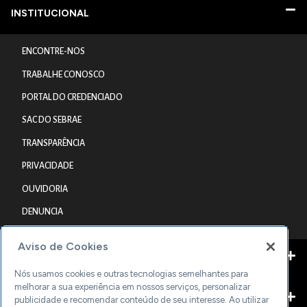
INSTITUCIONAL
ENCONTRE-NOS
TRABALHE CONOSCO
PORTAL DO CREDENCIADO
SAC DO SEBRAE
TRANSPARÊNCIA
PRIVACIDADE
OUVIDORIA
DENUNCIA
Aviso de Cookies
CONTEÚDOS GRATUITOS
Nós usamos cookies e outras tecnologias semelhantes para
melhorar a sua experiência em nossos serviços, personalizar
publicidade e recomendar conteúdo de seu interesse. Ao utilizar
QUAL É O SEU PERFIL?