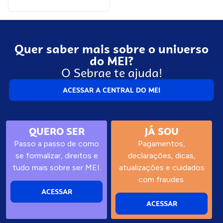
Quer saber mais sobre o universo
do MEI?
O Sebrae te ajuda!
ACESSAR A CENTRAL DO MEI
QUERO SER
JÁ SOU
Passo a passo de como
Pagamentos,
se formalizar, direitos e
declarações, dicas,
tudo mais sobre ser MEI.
atualizações e cuidados
com fraudes.
ACESSAR
ACESSAR