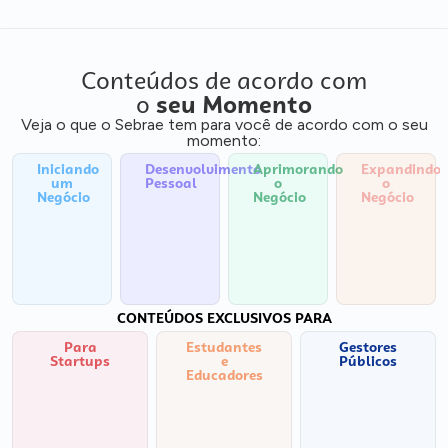
Conteúdos de acordo com
o
seu Momento
Veja o que o Sebrae tem para você de acordo com o seu
momento:
Iniciando
Desenvolvimento
Aprimorando
Expandindo
um
Pessoal
o
o
Negócio
Negócio
Negócio
CONTEÚDOS EXCLUSIVOS PARA
Para
Estudantes
Gestores
Startups
e
Públicos
Educadores