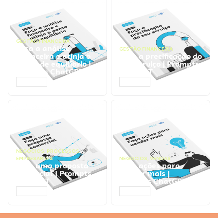
GESTÃO FINANCEIRA
Faça a análise
GESTÃO FINANCEIRA
financeira e atinja o
Faça a precificação do
ponto de equilíbrio |
seu serviço | Prompts
Prompts ChatGPT
ChatGPT
ACESSAR
ACESSAR
NEGÓCIOS
,
PROCESSOS
EMPRESARIAIS
NEGÓCIOS
,
VENDAS
Faça uma proposta
Faça ações para
comercial | Prompts
vender mais |
ChatGPT
Prompts ChatGPT
ACESSAR
ACESSAR