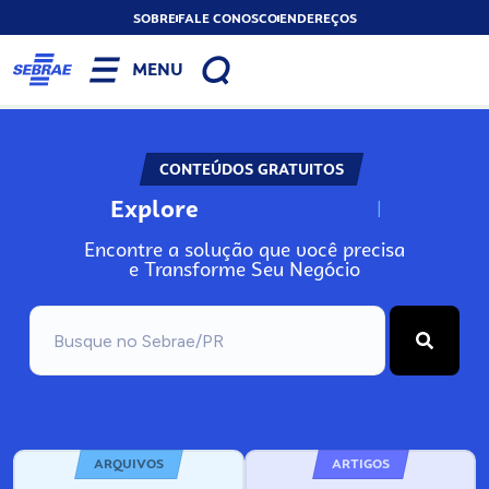
SOBRE
FALE CONOSCO
ENDEREÇOS
MENU
CONTEÚDOS GRATUITOS
Explore
N
o
s
s
o
s
A
Encontre a solução que você precisa
e Transforme Seu Negócio
ARQUIVOS
ARTIGOS