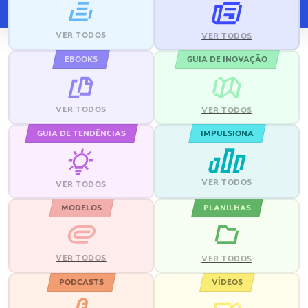
VER TODOS
VER TODOS
EBOOKS
GUIA DE INOVAÇÃO
VER TODOS
VER TODOS
GUIA DE TENDÊNCIAS
IMPULSIONA
VER TODOS
VER TODOS
MODELOS
PLANILHAS
VER TODOS
VER TODOS
PODCASTS
VÍDEOS