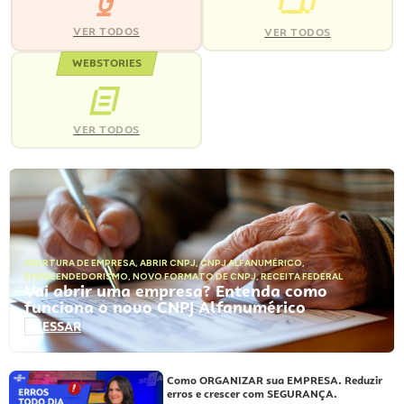
VER TODOS
VER TODOS
WEBSTORIES
VER TODOS
ABERTURA DE EMPRESA
,
ABRIR CNPJ
,
CNPJ ALFANUMÉRICO
,
EMPREENDEDORISMO
,
NOVO FORMATO DE CNPJ
,
RECEITA FEDERAL
Vai abrir uma empresa? Entenda como
funciona o novo CNPJ Alfanumérico
ACESSAR
Como ORGANIZAR sua EMPRESA. Reduzir
erros e crescer com SEGURANÇA.