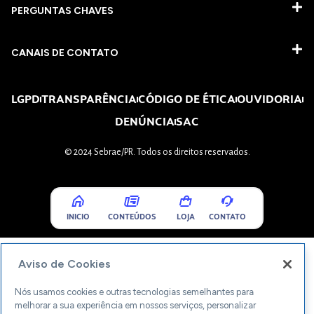
PERGUNTAS CHAVES​
CANAIS DE CONTATO
LGPD
TRANSPARÊNCIA
CÓDIGO DE ÉTICA
OUVIDORIA
DENÚNCIA
SAC
© 2024 Sebrae/PR. Todos os direitos reservados.
INICIO
CONTEÚDOS
LOJA
CONTATO
Aviso de Cookies
Nós usamos cookies e outras tecnologias semelhantes para
melhorar a sua experiência em nossos serviços, personalizar