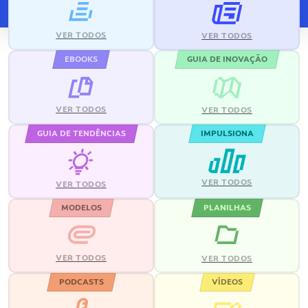
VER TODOS
VER TODOS
EBOOKS
GUIA DE INOVAÇÃO
VER TODOS
VER TODOS
GUIA DE TENDÊNCIAS
IMPULSIONA
VER TODOS
VER TODOS
MODELOS
PLANILHAS
VER TODOS
VER TODOS
PODCASTS
VÍDEOS