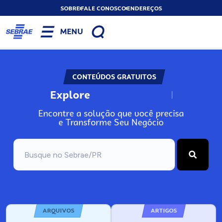
SOBRE
FALE CONOSCO
ENDEREÇOS
MENU
CONTEÚDOS GRATUITOS
Explore
N
o
s
s
o
s
A
Encontre a solução que você precisa
e Transforme Seu Negócio
ARQUIVOS
ARTIGOS