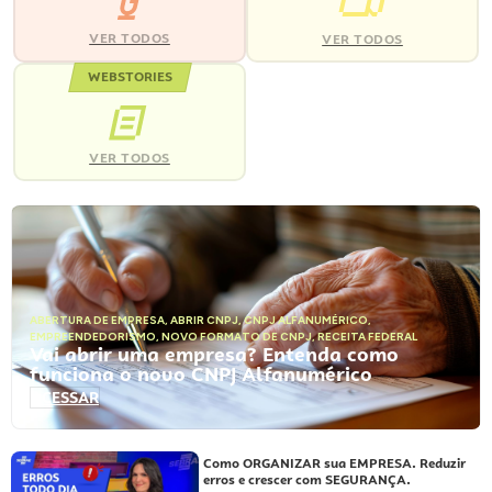
VER TODOS
VER TODOS
WEBSTORIES
VER TODOS
ABERTURA DE EMPRESA
,
ABRIR CNPJ
,
CNPJ ALFANUMÉRICO
,
EMPREENDEDORISMO
,
NOVO FORMATO DE CNPJ
,
RECEITA FEDERAL
Vai abrir uma empresa? Entenda como
funciona o novo CNPJ Alfanumérico
ACESSAR
Como ORGANIZAR sua EMPRESA. Reduzir
erros e crescer com SEGURANÇA.