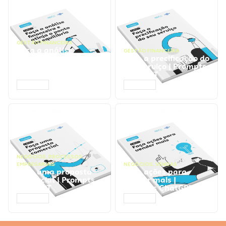
GESTÃO FINANCEIRA
Faça a análise
GESTÃO FINANCEIRA
financeira e atinja o
Faça a precificação do
ponto de equilíbrio |
seu serviço | Prompts
Prompts ChatGPT
ChatGPT
ACESSAR
ACESSAR
NEGÓCIOS
,
PROCESSOS
EMPRESARIAIS
NEGÓCIOS
,
VENDAS
Faça uma proposta
Faça ações para
comercial | Prompts
vender mais |
ChatGPT
Prompts ChatGPT
ACESSAR
ACESSAR