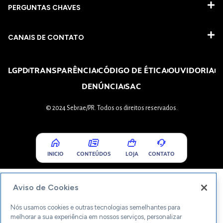
PERGUNTAS CHAVES​
CANAIS DE CONTATO
LGPD
TRANSPARÊNCIA
CÓDIGO DE ÉTICA
OUVIDORIA
DENÚNCIA
SAC
© 2024 Sebrae/PR. Todos os direitos reservados.
INICIO
CONTEÚDOS
LOJA
CONTATO
Aviso de Cookies
Nós usamos cookies e outras tecnologias semelhantes para
melhorar a sua experiência em nossos serviços, personalizar