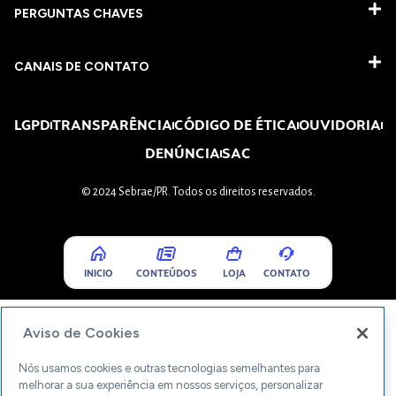
PERGUNTAS CHAVES​
CANAIS DE CONTATO
LGPD
TRANSPARÊNCIA
CÓDIGO DE ÉTICA
OUVIDORIA
DENÚNCIA
SAC
© 2024 Sebrae/PR. Todos os direitos reservados.
INICIO
CONTEÚDOS
LOJA
CONTATO
Aviso de Cookies
Nós usamos cookies e outras tecnologias semelhantes para
melhorar a sua experiência em nossos serviços, personalizar