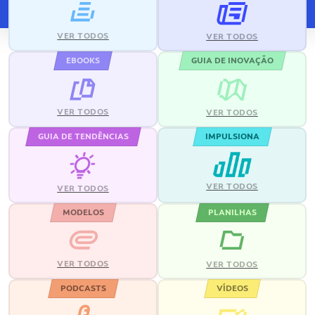
VER TODOS
VER TODOS
EBOOKS
GUIA DE INOVAÇÃO
VER TODOS
VER TODOS
GUIA DE TENDÊNCIAS
IMPULSIONA
VER TODOS
VER TODOS
MODELOS
PLANILHAS
VER TODOS
VER TODOS
PODCASTS
VÍDEOS