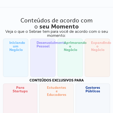
Conteúdos de acordo com
o
seu Momento
Veja o que o Sebrae tem para você de acordo com o seu
momento:
Iniciando
Desenvolvimento
Aprimorando
Expandindo
um
Pessoal
o
o
Negócio
Negócio
Negócio
CONTEÚDOS EXCLUSIVOS PARA
Para
Estudantes
Gestores
Startups
e
Públicos
Educadores