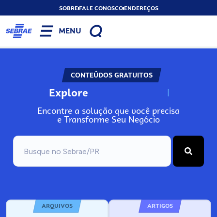
SOBRE
FALE CONOSCO
ENDEREÇOS
MENU
CONTEÚDOS GRATUITOS
Explore
N
o
s
s
o
s
A
Encontre a solução que você precisa
e Transforme Seu Negócio
ARQUIVOS
ARTIGOS