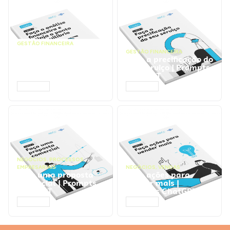
GESTÃO FINANCEIRA
Faça a análise
GESTÃO FINANCEIRA
financeira e atinja o
Faça a precificação do
ponto de equilíbrio |
seu serviço | Prompts
Prompts ChatGPT
ChatGPT
ACESSAR
ACESSAR
NEGÓCIOS
,
PROCESSOS
EMPRESARIAIS
NEGÓCIOS
,
VENDAS
Faça uma proposta
Faça ações para
comercial | Prompts
vender mais |
ChatGPT
Prompts ChatGPT
ACESSAR
ACESSAR