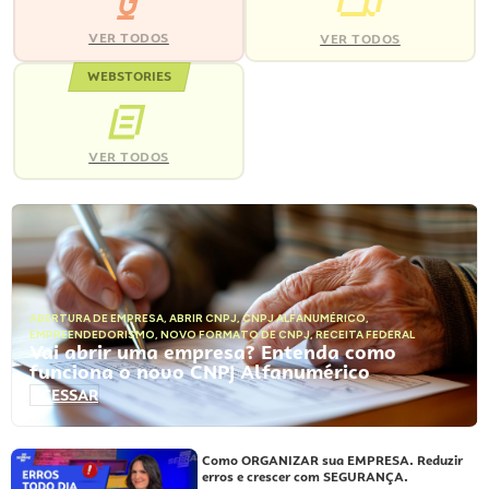
VER TODOS
VER TODOS
WEBSTORIES
VER TODOS
ABERTURA DE EMPRESA
,
ABRIR CNPJ
,
CNPJ ALFANUMÉRICO
,
EMPREENDEDORISMO
,
NOVO FORMATO DE CNPJ
,
RECEITA FEDERAL
Vai abrir uma empresa? Entenda como
funciona o novo CNPJ Alfanumérico
ACESSAR
Como ORGANIZAR sua EMPRESA. Reduzir
erros e crescer com SEGURANÇA.