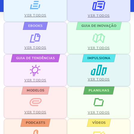
VER TODOS
VER TODOS
EBOOKS
GUIA DE INOVAÇÃO
VER TODOS
VER TODOS
GUIA DE TENDÊNCIAS
IMPULSIONA
VER TODOS
VER TODOS
MODELOS
PLANILHAS
VER TODOS
VER TODOS
PODCASTS
VÍDEOS