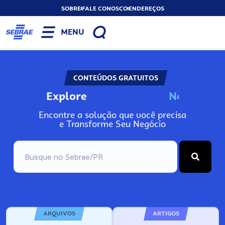
SOBRE
FALE CONOSCO
ENDEREÇOS
MENU
CONTEÚDOS GRATUITOS
Explore
N
o
s
s
o
s
A
Encontre a solução que você precisa
e Transforme Seu Negócio
ARQUIVOS
ARTIGOS