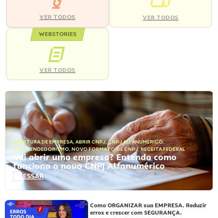
VER TODOS
VER TODOS
WEBSTORIES
VER TODOS
ABERTURA DE EMPRESA
,
ABRIR CNPJ
,
CNPJ ALFANUMÉRICO
,
EMPREENDEDORISMO
,
NOVO FORMATO DE CNPJ
,
RECEITA FEDERAL
Vai abrir uma empresa? Entenda como
funciona o novo CNPJ Alfanumérico
ACESSAR
Como ORGANIZAR sua EMPRESA. Reduzir
erros e crescer com SEGURANÇA.