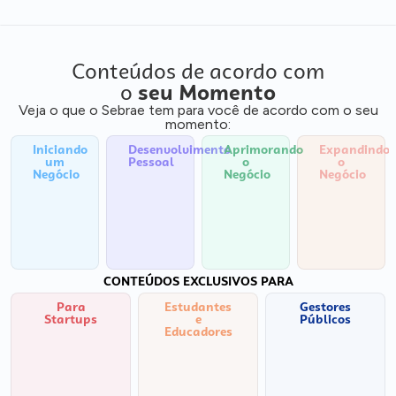
Conteúdos de acordo com
o
seu Momento
Veja o que o Sebrae tem para você de acordo com o seu
momento:
Iniciando
Desenvolvimento
Aprimorando
Expandindo
um
Pessoal
o
o
Negócio
Negócio
Negócio
CONTEÚDOS EXCLUSIVOS PARA
Para
Estudantes
Gestores
Startups
e
Públicos
Educadores