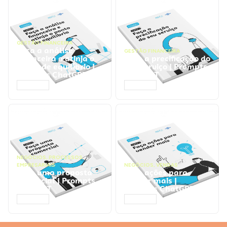
GESTÃO FINANCEIRA
Faça a análise
GESTÃO FINANCEIRA
financeira e atinja o
Faça a precificação do
ponto de equilíbrio |
seu serviço | Prompts
Prompts ChatGPT
ChatGPT
ACESSAR
ACESSAR
NEGÓCIOS
,
PROCESSOS
EMPRESARIAIS
NEGÓCIOS
,
VENDAS
Faça uma proposta
Faça ações para
comercial | Prompts
vender mais |
ChatGPT
Prompts ChatGPT
ACESSAR
ACESSAR