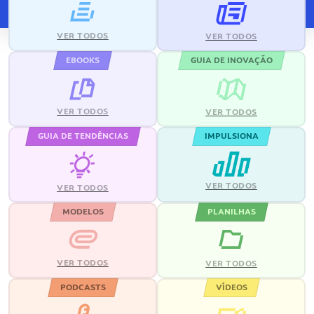
VER TODOS
VER TODOS
EBOOKS
GUIA DE INOVAÇÃO
VER TODOS
VER TODOS
GUIA DE TENDÊNCIAS
IMPULSIONA
VER TODOS
VER TODOS
MODELOS
PLANILHAS
VER TODOS
VER TODOS
PODCASTS
VÍDEOS