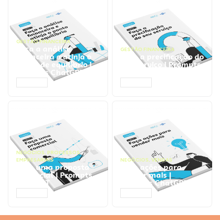
GESTÃO FINANCEIRA
Faça a análise
GESTÃO FINANCEIRA
financeira e atinja o
Faça a precificação do
ponto de equilíbrio |
seu serviço | Prompts
Prompts ChatGPT
ChatGPT
ACESSAR
ACESSAR
NEGÓCIOS
,
PROCESSOS
EMPRESARIAIS
NEGÓCIOS
,
VENDAS
Faça uma proposta
Faça ações para
comercial | Prompts
vender mais |
ChatGPT
Prompts ChatGPT
ACESSAR
ACESSAR