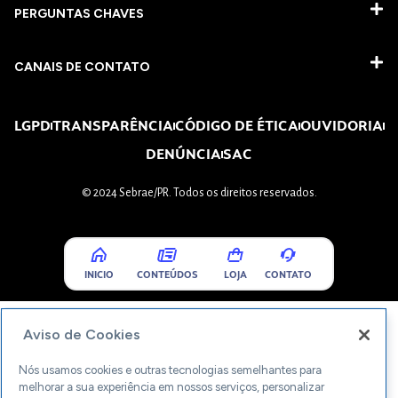
PERGUNTAS CHAVES​
CANAIS DE CONTATO
LGPD
TRANSPARÊNCIA
CÓDIGO DE ÉTICA
OUVIDORIA
DENÚNCIA
SAC
© 2024 Sebrae/PR. Todos os direitos reservados.
INICIO
CONTEÚDOS
LOJA
CONTATO
Aviso de Cookies
Nós usamos cookies e outras tecnologias semelhantes para
melhorar a sua experiência em nossos serviços, personalizar