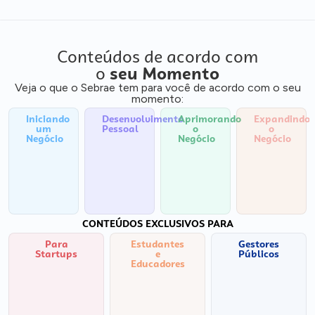
Conteúdos de acordo com
o
seu Momento
Veja o que o Sebrae tem para você de acordo com o seu
momento:
Iniciando
Desenvolvimento
Aprimorando
Expandindo
um
Pessoal
o
o
Negócio
Negócio
Negócio
CONTEÚDOS EXCLUSIVOS PARA
Para
Estudantes
Gestores
Startups
e
Públicos
Educadores