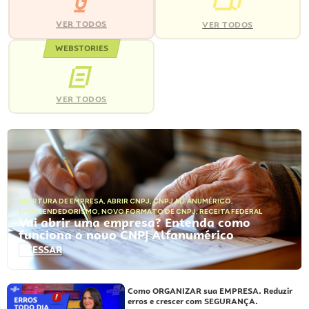
VER TODOS
VER TODOS
WEBSTORIES
VER TODOS
ABERTURA DE EMPRESA
,
ABRIR CNPJ
,
CNPJ ALFANUMÉRICO
,
EMPREENDEDORISMO
,
NOVO FORMATO DE CNPJ
,
RECEITA FEDERAL
Vai abrir uma empresa? Entenda como
funciona o novo CNPJ Alfanumérico
ACESSAR
Como ORGANIZAR sua EMPRESA. Reduzir
erros e crescer com SEGURANÇA.