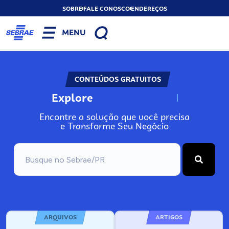
SOBRE
FALE CONOSCO
ENDEREÇOS
MENU
CONTEÚDOS GRATUITOS
Explore
N
o
s
s
o
s
A
Encontre a solução que você precisa
e Transforme Seu Negócio
ARQUIVOS
ARTIGOS