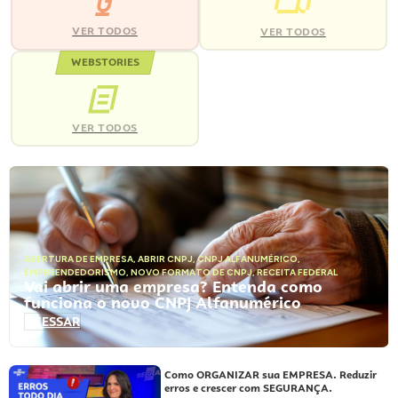
VER TODOS
VER TODOS
WEBSTORIES
VER TODOS
ABERTURA DE EMPRESA
,
ABRIR CNPJ
,
CNPJ ALFANUMÉRICO
,
EMPREENDEDORISMO
,
NOVO FORMATO DE CNPJ
,
RECEITA FEDERAL
Vai abrir uma empresa? Entenda como
funciona o novo CNPJ Alfanumérico
ACESSAR
Como ORGANIZAR sua EMPRESA. Reduzir
erros e crescer com SEGURANÇA.