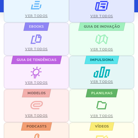
VER TODOS
VER TODOS
EBOOKS
GUIA DE INOVAÇÃO
VER TODOS
VER TODOS
GUIA DE TENDÊNCIAS
IMPULSIONA
VER TODOS
VER TODOS
MODELOS
PLANILHAS
VER TODOS
VER TODOS
PODCASTS
VÍDEOS