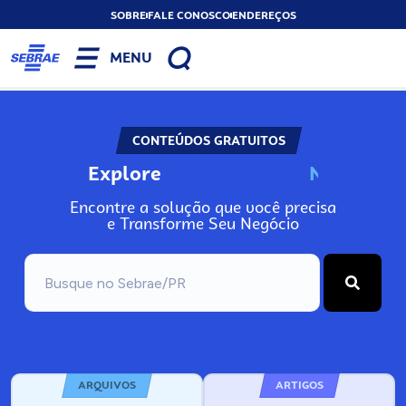
SOBRE
FALE CONOSCO
ENDEREÇOS
MENU
CONTEÚDOS GRATUITOS
Explore
N
o
s
s
o
s
A
Encontre a solução que você precisa
e Transforme Seu Negócio
ARQUIVOS
ARTIGOS