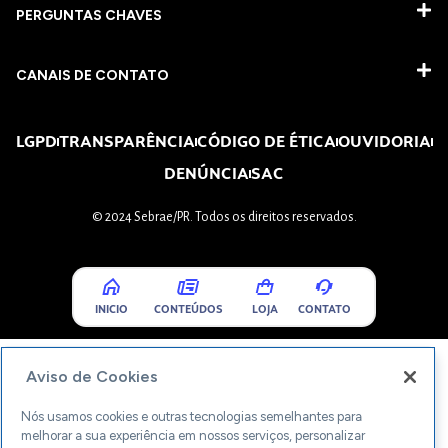
PERGUNTAS CHAVES​
CANAIS DE CONTATO
LGPD
TRANSPARÊNCIA
CÓDIGO DE ÉTICA
OUVIDORIA
DENÚNCIA
SAC
© 2024 Sebrae/PR. Todos os direitos reservados.
INICIO
CONTEÚDOS
LOJA
CONTATO
Aviso de Cookies
Nós usamos cookies e outras tecnologias semelhantes para
melhorar a sua experiência em nossos serviços, personalizar