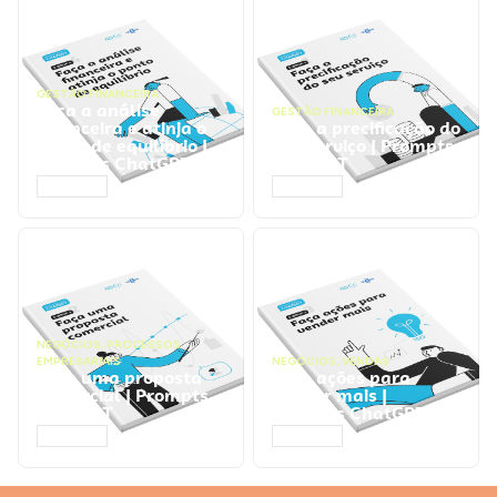
GESTÃO FINANCEIRA
Faça a análise
GESTÃO FINANCEIRA
financeira e atinja o
Faça a precificação do
ponto de equilíbrio |
seu serviço | Prompts
Prompts ChatGPT
ChatGPT
ACESSAR
ACESSAR
NEGÓCIOS
,
PROCESSOS
EMPRESARIAIS
NEGÓCIOS
,
VENDAS
Faça uma proposta
Faça ações para
comercial | Prompts
vender mais |
ChatGPT
Prompts ChatGPT
ACESSAR
ACESSAR