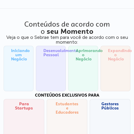
Conteúdos de acordo com
o
seu Momento
Veja o que o Sebrae tem para você de acordo com o seu
momento:
Iniciando
Desenvolvimento
Aprimorando
Expandindo
um
Pessoal
o
o
Negócio
Negócio
Negócio
CONTEÚDOS EXCLUSIVOS PARA
Para
Estudantes
Gestores
Startups
e
Públicos
Educadores