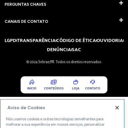
PERGUNTAS CHAVES​
CANAIS DE CONTATO
LGPD
TRANSPARÊNCIA
CÓDIGO DE ÉTICA
OUVIDORIA
DENÚNCIA
SAC
© 2024 Sebrae/PR. Todos os direitos reservados.
INICIO
CONTEÚDOS
LOJA
CONTATO
Aviso de Cookies
Nós usamos cookies e outras tecnologias semelhantes para
melhorar a sua experiência em nossos serviços, personalizar