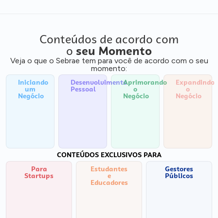
Conteúdos de acordo com
o
seu Momento
Veja o que o Sebrae tem para você de acordo com o seu
momento:
Iniciando
Desenvolvimento
Aprimorando
Expandindo
um
Pessoal
o
o
Negócio
Negócio
Negócio
CONTEÚDOS EXCLUSIVOS PARA
Para
Estudantes
Gestores
Startups
e
Públicos
Educadores