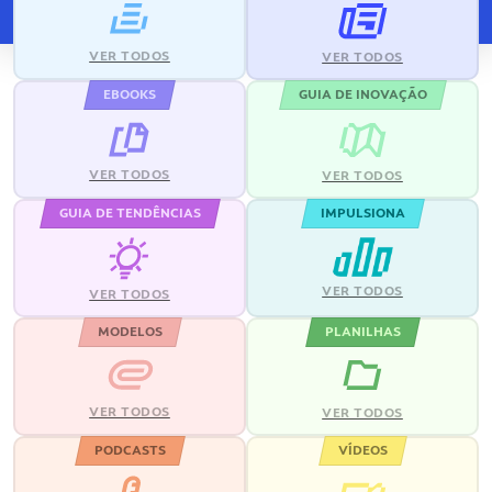
VER TODOS
VER TODOS
EBOOKS
GUIA DE INOVAÇÃO
VER TODOS
VER TODOS
GUIA DE TENDÊNCIAS
IMPULSIONA
VER TODOS
VER TODOS
MODELOS
PLANILHAS
VER TODOS
VER TODOS
PODCASTS
VÍDEOS