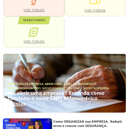
VER TODOS
VER TODOS
WEBSTORIES
VER TODOS
ABERTURA DE EMPRESA
,
ABRIR CNPJ
,
CNPJ ALFANUMÉRICO
,
EMPREENDEDORISMO
,
NOVO FORMATO DE CNPJ
,
RECEITA FEDERAL
Vai abrir uma empresa? Entenda como
funciona o novo CNPJ Alfanumérico
ACESSAR
Como ORGANIZAR sua EMPRESA. Reduzir
erros e crescer com SEGURANÇA.