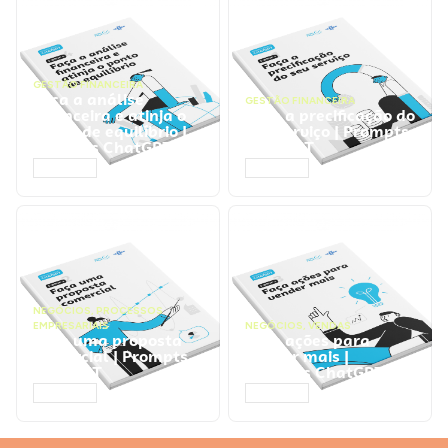
GESTÃO FINANCEIRA
Faça a análise
GESTÃO FINANCEIRA
financeira e atinja o
Faça a precificação do
ponto de equilíbrio |
seu serviço | Prompts
Prompts ChatGPT
ChatGPT
ACESSAR
ACESSAR
NEGÓCIOS
,
PROCESSOS
EMPRESARIAIS
NEGÓCIOS
,
VENDAS
Faça uma proposta
Faça ações para
comercial | Prompts
vender mais |
ChatGPT
Prompts ChatGPT
ACESSAR
ACESSAR