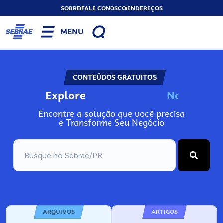
SOBRE
FALE CONOSCO
ENDEREÇOS
MENU
CONTEÚDOS GRATUITOS
Explore
N
o
s
s
o
s
A
Encontre a solução que você precisa
e Transforme Seu Negócio
ARQUIVOS
ARTIGOS