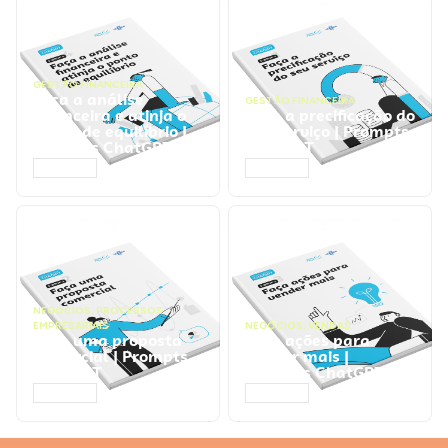
GESTÃO FINANCEIRA
Faça a análise
GESTÃO FINANCEIRA
financeira e atinja o
Faça a precificação do
ponto de equilíbrio |
seu serviço | Prompts
Prompts ChatGPT
ChatGPT
ACESSAR
ACESSAR
NEGÓCIOS
,
PROCESSOS
EMPRESARIAIS
NEGÓCIOS
,
VENDAS
Faça uma proposta
Faça ações para
comercial | Prompts
vender mais |
ChatGPT
Prompts ChatGPT
ACESSAR
ACESSAR