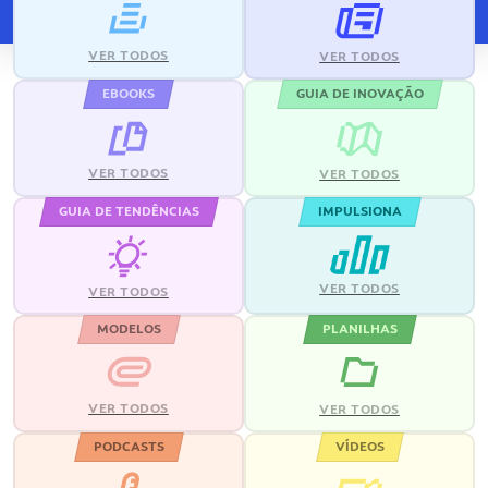
VER TODOS
VER TODOS
EBOOKS
GUIA DE INOVAÇÃO
VER TODOS
VER TODOS
GUIA DE TENDÊNCIAS
IMPULSIONA
VER TODOS
VER TODOS
MODELOS
PLANILHAS
VER TODOS
VER TODOS
PODCASTS
VÍDEOS