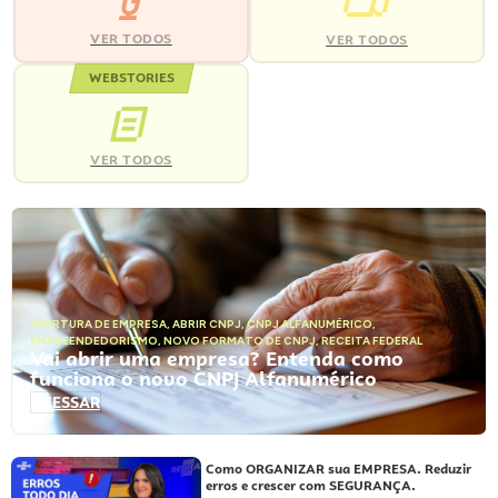
VER TODOS
VER TODOS
WEBSTORIES
VER TODOS
ABERTURA DE EMPRESA
,
ABRIR CNPJ
,
CNPJ ALFANUMÉRICO
,
EMPREENDEDORISMO
,
NOVO FORMATO DE CNPJ
,
RECEITA FEDERAL
Vai abrir uma empresa? Entenda como
funciona o novo CNPJ Alfanumérico
ACESSAR
Como ORGANIZAR sua EMPRESA. Reduzir
erros e crescer com SEGURANÇA.