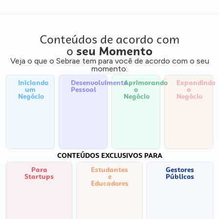
Conteúdos de acordo com
o
seu Momento
Veja o que o Sebrae tem para você de acordo com o seu
momento:
Iniciando
Desenvolvimento
Aprimorando
Expandindo
um
Pessoal
o
o
Negócio
Negócio
Negócio
CONTEÚDOS EXCLUSIVOS PARA
Para
Estudantes
Gestores
Startups
e
Públicos
Educadores