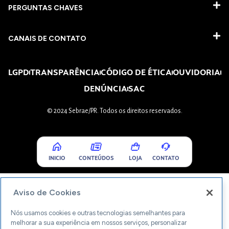
PERGUNTAS CHAVES​
CANAIS DE CONTATO
LGPD
TRANSPARÊNCIA
CÓDIGO DE ÉTICA
OUVIDORIA
DENÚNCIA
SAC
© 2024 Sebrae/PR. Todos os direitos reservados.
INICIO
CONTEÚDOS
LOJA
CONTATO
Aviso de Cookies
Nós usamos cookies e outras tecnologias semelhantes para
melhorar a sua experiência em nossos serviços, personalizar