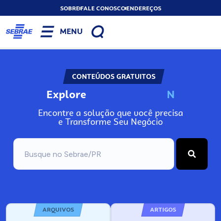
SOBRE
FALE CONOSCO
ENDEREÇOS
MENU
CONTEÚDOS GRATUITOS
Explore
N
o
s
s
o
s
A
Encontre a solução que você precisa
e Transforme Seu Negócio
ARQUIVOS
ARTIGOS