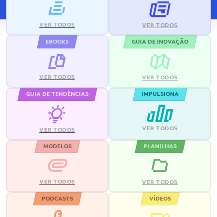
VER TODOS
VER TODOS
EBOOKS
GUIA DE INOVAÇÃO
VER TODOS
VER TODOS
GUIA DE TENDÊNCIAS
IMPULSIONA
VER TODOS
VER TODOS
MODELOS
PLANILHAS
VER TODOS
VER TODOS
PODCASTS
VÍDEOS