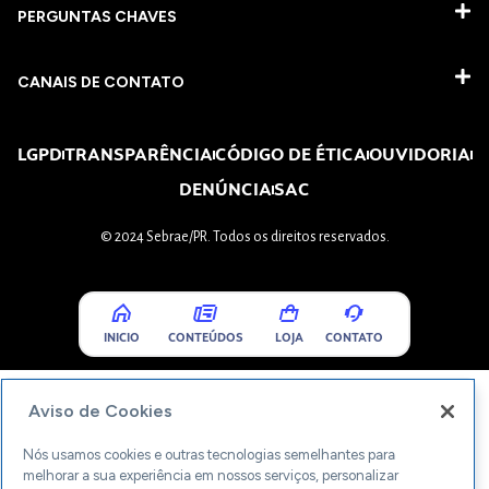
PERGUNTAS CHAVES​
CANAIS DE CONTATO
LGPD
TRANSPARÊNCIA
CÓDIGO DE ÉTICA
OUVIDORIA
DENÚNCIA
SAC
© 2024 Sebrae/PR. Todos os direitos reservados.
INICIO
CONTEÚDOS
LOJA
CONTATO
Aviso de Cookies
Nós usamos cookies e outras tecnologias semelhantes para
melhorar a sua experiência em nossos serviços, personalizar