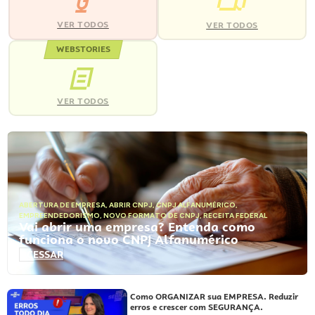
VER TODOS
VER TODOS
WEBSTORIES
VER TODOS
ABERTURA DE EMPRESA
,
ABRIR CNPJ
,
CNPJ ALFANUMÉRICO
,
EMPREENDEDORISMO
,
NOVO FORMATO DE CNPJ
,
RECEITA FEDERAL
Vai abrir uma empresa? Entenda como
funciona o novo CNPJ Alfanumérico
ACESSAR
Como ORGANIZAR sua EMPRESA. Reduzir
erros e crescer com SEGURANÇA.