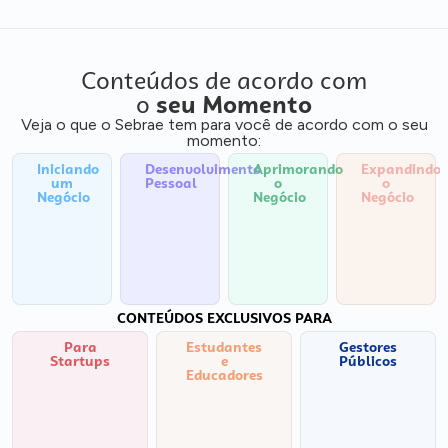
Conteúdos de acordo com
o
seu Momento
Veja o que o Sebrae tem para você de acordo com o seu
momento:
Iniciando
Desenvolvimento
Aprimorando
Expandindo
um
Pessoal
o
o
Negócio
Negócio
Negócio
CONTEÚDOS EXCLUSIVOS PARA
Para
Estudantes
Gestores
Startups
e
Públicos
Educadores