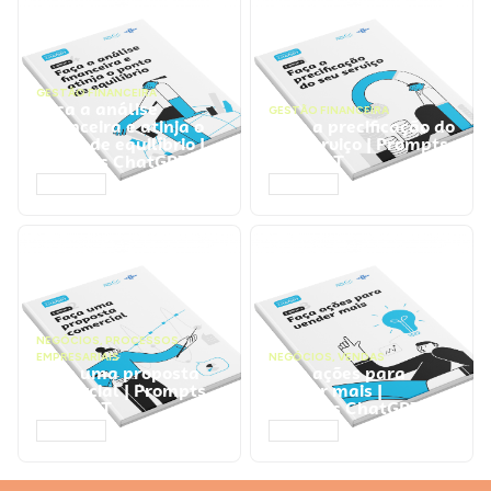
GESTÃO FINANCEIRA
Faça a análise
GESTÃO FINANCEIRA
financeira e atinja o
Faça a precificação do
ponto de equilíbrio |
seu serviço | Prompts
Prompts ChatGPT
ChatGPT
ACESSAR
ACESSAR
NEGÓCIOS
,
PROCESSOS
EMPRESARIAIS
NEGÓCIOS
,
VENDAS
Faça uma proposta
Faça ações para
comercial | Prompts
vender mais |
ChatGPT
Prompts ChatGPT
ACESSAR
ACESSAR