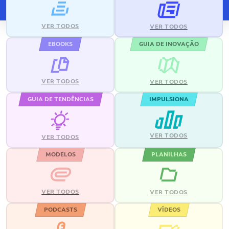
VER TODOS
VER TODOS
EBOOKS
GUIA DE INOVAÇÃO
VER TODOS
VER TODOS
GUIA DE TENDÊNCIAS
IMPULSIONA
VER TODOS
VER TODOS
MODELOS
PLANILHAS
VER TODOS
VER TODOS
PODCASTS
VÍDEOS