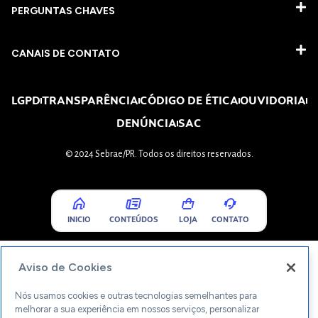
PERGUNTAS CHAVES​
CANAIS DE CONTATO
LGPD
TRANSPARÊNCIA
CÓDIGO DE ÉTICA
OUVIDORIA
DENÚNCIA
SAC
© 2024 Sebrae/PR. Todos os direitos reservados.
INICIO
CONTEÚDOS
LOJA
CONTATO
Aviso de Cookies
Nós usamos cookies e outras tecnologias semelhantes para
melhorar a sua experiência em nossos serviços, personalizar