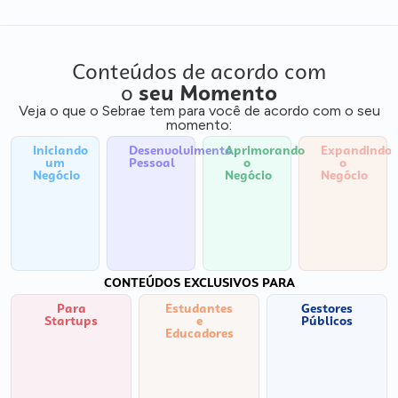
Conteúdos de acordo com
o
seu Momento
Veja o que o Sebrae tem para você de acordo com o seu
momento:
Iniciando
Desenvolvimento
Aprimorando
Expandindo
um
Pessoal
o
o
Negócio
Negócio
Negócio
CONTEÚDOS EXCLUSIVOS PARA
Para
Estudantes
Gestores
Startups
e
Públicos
Educadores