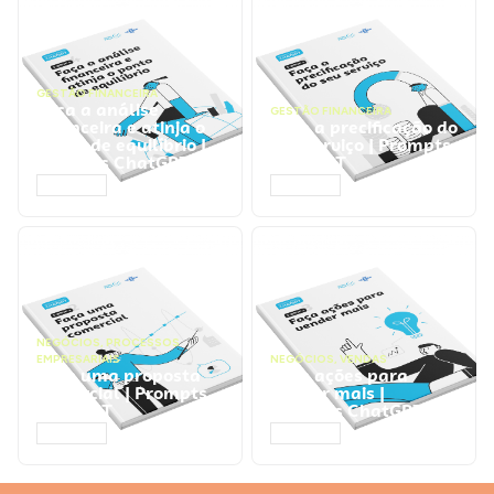
GESTÃO FINANCEIRA
Faça a análise
GESTÃO FINANCEIRA
financeira e atinja o
Faça a precificação do
ponto de equilíbrio |
seu serviço | Prompts
Prompts ChatGPT
ChatGPT
ACESSAR
ACESSAR
NEGÓCIOS
,
PROCESSOS
EMPRESARIAIS
NEGÓCIOS
,
VENDAS
Faça uma proposta
Faça ações para
comercial | Prompts
vender mais |
ChatGPT
Prompts ChatGPT
ACESSAR
ACESSAR