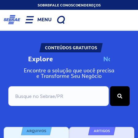
SOBRE
FALE CONOSCO
ENDEREÇOS
MENU
CONTEÚDOS GRATUITOS
Explore
N
o
s
s
o
s
A
Encontre a solução que você precisa
e Transforme Seu Negócio
ARQUIVOS
ARTIGOS