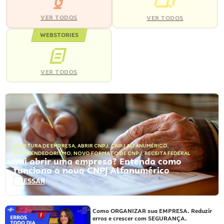
VER TODOS
VER TODOS
WEBSTORIES
VER TODOS
ABERTURA DE EMPRESA
,
ABRIR CNPJ
,
CNPJ ALFANUMÉRICO
,
EMPREENDEDORISMO
,
NOVO FORMATO DE CNPJ
,
RECEITA FEDERAL
Vai abrir uma empresa? Entenda como
funciona o novo CNPJ Alfanumérico
ACESSAR
Como ORGANIZAR sua EMPRESA. Reduzir
erros e crescer com SEGURANÇA.