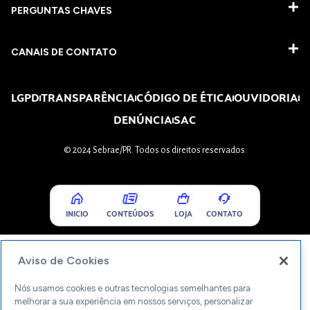
PERGUNTAS CHAVES​
CANAIS DE CONTATO
LGPD
TRANSPARÊNCIA
CÓDIGO DE ÉTICA
OUVIDORIA
DENÚNCIA
SAC
© 2024 Sebrae/PR. Todos os direitos reservados.
INICIO
CONTEÚDOS
LOJA
CONTATO
Aviso de Cookies
Nós usamos cookies e outras tecnologias semelhantes para
melhorar a sua experiência em nossos serviços, personalizar