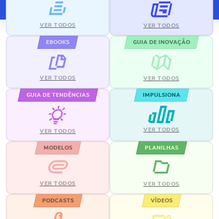
VER TODOS
VER TODOS
EBOOKS
GUIA DE INOVAÇÃO
VER TODOS
VER TODOS
GUIA DE TENDÊNCIAS
IMPULSIONA
VER TODOS
VER TODOS
MODELOS
PLANILHAS
VER TODOS
VER TODOS
PODCASTS
VÍDEOS