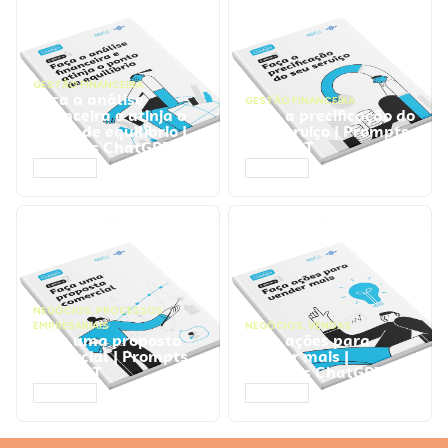
GESTÃO FINANCEIRA
Faça a análise
GESTÃO FINANCEIRA
financeira e atinja o
Faça a precificação do
ponto de equilíbrio |
seu serviço | Prompts
Prompts ChatGPT
ChatGPT
ACESSAR
ACESSAR
NEGÓCIOS
,
PROCESSOS
EMPRESARIAIS
NEGÓCIOS
,
VENDAS
Faça uma proposta
Faça ações para
comercial | Prompts
vender mais |
ChatGPT
Prompts ChatGPT
ACESSAR
ACESSAR