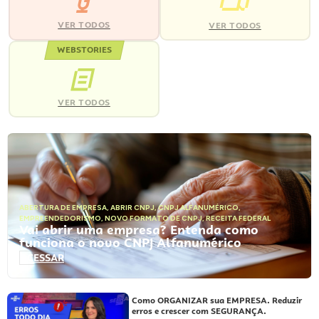
VER TODOS
VER TODOS
WEBSTORIES
VER TODOS
ABERTURA DE EMPRESA
,
ABRIR CNPJ
,
CNPJ ALFANUMÉRICO
,
EMPREENDEDORISMO
,
NOVO FORMATO DE CNPJ
,
RECEITA FEDERAL
Vai abrir uma empresa? Entenda como
funciona o novo CNPJ Alfanumérico
ACESSAR
Como ORGANIZAR sua EMPRESA. Reduzir
erros e crescer com SEGURANÇA.