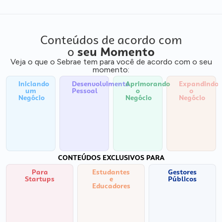
Conteúdos de acordo com
o
seu Momento
Veja o que o Sebrae tem para você de acordo com o seu
momento:
Iniciando
Desenvolvimento
Aprimorando
Expandindo
um
Pessoal
o
o
Negócio
Negócio
Negócio
CONTEÚDOS EXCLUSIVOS PARA
Para
Estudantes
Gestores
Startups
e
Públicos
Educadores