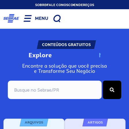
SOBRE
FALE CONOSCO
ENDEREÇOS
MENU
CONTEÚDOS GRATUITOS
Explore
N
o
s
s
o
s
A
Encontre a solução que você precisa
e Transforme Seu Negócio
ARQUIVOS
ARTIGOS