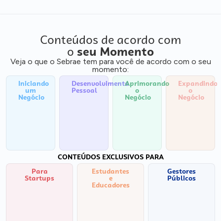
Conteúdos de acordo com
o
seu Momento
Veja o que o Sebrae tem para você de acordo com o seu
momento:
Iniciando
Desenvolvimento
Aprimorando
Expandindo
um
Pessoal
o
o
Negócio
Negócio
Negócio
CONTEÚDOS EXCLUSIVOS PARA
Para
Estudantes
Gestores
Startups
e
Públicos
Educadores