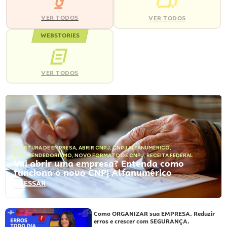
VER TODOS
VER TODOS
WEBSTORIES
VER TODOS
ABERTURA DE EMPRESA
,
ABRIR CNPJ
,
CNPJ ALFANUMÉRICO
,
EMPREENDEDORISMO
,
NOVO FORMATO DE CNPJ
,
RECEITA FEDERAL
Vai abrir uma empresa? Entenda como
funciona o novo CNPJ Alfanumérico
ACESSAR
Como ORGANIZAR sua EMPRESA. Reduzir
erros e crescer com SEGURANÇA.