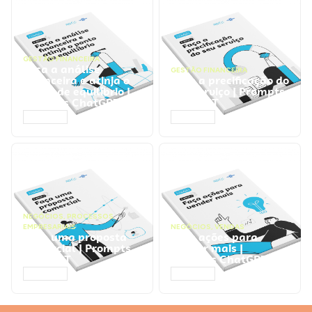
GESTÃO FINANCEIRA
Faça a análise
GESTÃO FINANCEIRA
financeira e atinja o
Faça a precificação do
ponto de equilíbrio |
seu serviço | Prompts
Prompts ChatGPT
ChatGPT
ACESSAR
ACESSAR
NEGÓCIOS
,
PROCESSOS
EMPRESARIAIS
NEGÓCIOS
,
VENDAS
Faça uma proposta
Faça ações para
comercial | Prompts
vender mais |
ChatGPT
Prompts ChatGPT
ACESSAR
ACESSAR