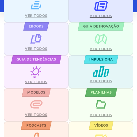
VER TODOS
VER TODOS
EBOOKS
GUIA DE INOVAÇÃO
VER TODOS
VER TODOS
GUIA DE TENDÊNCIAS
IMPULSIONA
VER TODOS
VER TODOS
MODELOS
PLANILHAS
VER TODOS
VER TODOS
PODCASTS
VÍDEOS