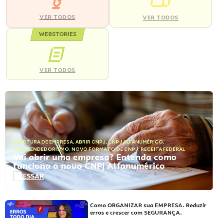
VER TODOS
VER TODOS
WEBSTORIES
VER TODOS
ABERTURA DE EMPRESA
,
ABRIR CNPJ
,
CNPJ ALFANUMÉRICO
,
EMPREENDEDORISMO
,
NOVO FORMATO DE CNPJ
,
RECEITA FEDERAL
Vai abrir uma empresa? Entenda como
funciona o novo CNPJ Alfanumérico
ACESSAR
Como ORGANIZAR sua EMPRESA. Reduzir
erros e crescer com SEGURANÇA.