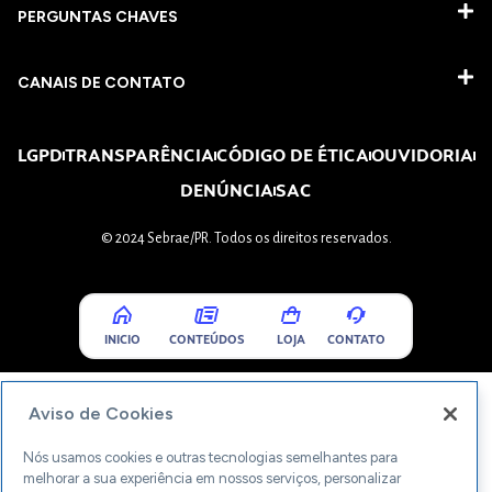
PERGUNTAS CHAVES​
CANAIS DE CONTATO
LGPD
TRANSPARÊNCIA
CÓDIGO DE ÉTICA
OUVIDORIA
DENÚNCIA
SAC
© 2024 Sebrae/PR. Todos os direitos reservados.
INICIO
CONTEÚDOS
LOJA
CONTATO
Aviso de Cookies
Nós usamos cookies e outras tecnologias semelhantes para
melhorar a sua experiência em nossos serviços, personalizar