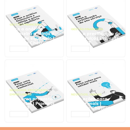
GESTÃO FINANCEIRA
Faça a análise
GESTÃO FINANCEIRA
financeira e atinja o
Faça a precificação do
ponto de equilíbrio |
seu serviço | Prompts
Prompts ChatGPT
ChatGPT
ACESSAR
ACESSAR
NEGÓCIOS
,
PROCESSOS
EMPRESARIAIS
NEGÓCIOS
,
VENDAS
Faça uma proposta
Faça ações para
comercial | Prompts
vender mais |
ChatGPT
Prompts ChatGPT
ACESSAR
ACESSAR