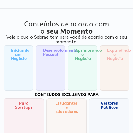
Conteúdos de acordo com
o
seu Momento
Veja o que o Sebrae tem para você de acordo com o seu
momento:
Iniciando
Desenvolvimento
Aprimorando
Expandindo
um
Pessoal
o
o
Negócio
Negócio
Negócio
CONTEÚDOS EXCLUSIVOS PARA
Para
Estudantes
Gestores
Startups
e
Públicos
Educadores