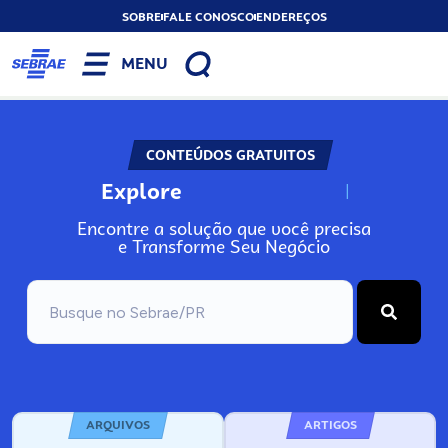
SOBRE
FALE CONOSCO
ENDEREÇOS
MENU
CONTEÚDOS GRATUITOS
Explore
N
o
s
s
o
s
A
Encontre a solução que você precisa
e Transforme Seu Negócio
ARQUIVOS
ARTIGOS