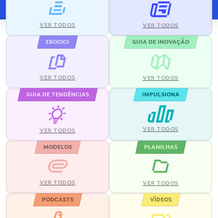
VER TODOS
VER TODOS
EBOOKS
GUIA DE INOVAÇÃO
VER TODOS
VER TODOS
GUIA DE TENDÊNCIAS
IMPULSIONA
VER TODOS
VER TODOS
MODELOS
PLANILHAS
VER TODOS
VER TODOS
PODCASTS
VÍDEOS