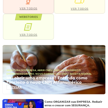
VER TODOS
VER TODOS
WEBSTORIES
VER TODOS
ABERTURA DE EMPRESA
,
ABRIR CNPJ
,
CNPJ ALFANUMÉRICO
,
EMPREENDEDORISMO
,
NOVO FORMATO DE CNPJ
,
RECEITA FEDERAL
Vai abrir uma empresa? Entenda como
funciona o novo CNPJ Alfanumérico
ACESSAR
Como ORGANIZAR sua EMPRESA. Reduzir
erros e crescer com SEGURANÇA.