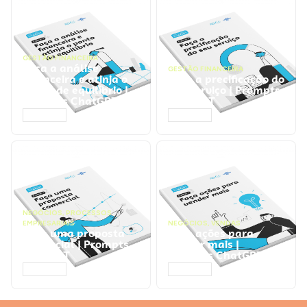
GESTÃO FINANCEIRA
Faça a análise
GESTÃO FINANCEIRA
financeira e atinja o
Faça a precificação do
ponto de equilíbrio |
seu serviço | Prompts
Prompts ChatGPT
ChatGPT
ACESSAR
ACESSAR
NEGÓCIOS
,
PROCESSOS
EMPRESARIAIS
NEGÓCIOS
,
VENDAS
Faça uma proposta
Faça ações para
comercial | Prompts
vender mais |
ChatGPT
Prompts ChatGPT
ACESSAR
ACESSAR