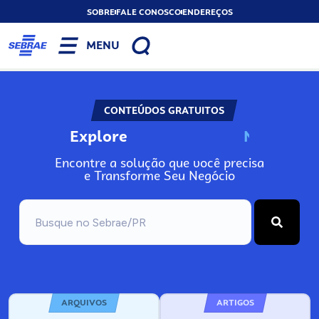
SOBRE
FALE CONOSCO
ENDEREÇOS
MENU
CONTEÚDOS GRATUITOS
Explore
N
o
s
s
o
s
A
Encontre a solução que você precisa
e Transforme Seu Negócio
ARQUIVOS
ARTIGOS