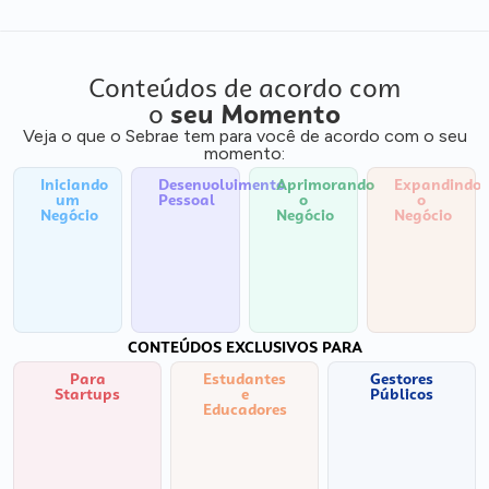
Conteúdos de acordo com
o
seu Momento
Veja o que o Sebrae tem para você de acordo com o seu
momento:
Iniciando
Desenvolvimento
Aprimorando
Expandindo
um
Pessoal
o
o
Negócio
Negócio
Negócio
CONTEÚDOS EXCLUSIVOS PARA
Para
Estudantes
Gestores
Startups
e
Públicos
Educadores