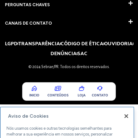
PERGUNTAS CHAVES​
CANAIS DE CONTATO
LGPD
TRANSPARÊNCIA
CÓDIGO DE ÉTICA
OUVIDORIA
DENÚNCIA
SAC
© 2024 Sebrae/PR. Todos os direitos reservados.
INICIO
CONTEÚDOS
LOJA
CONTATO
Aviso de Cookies
Nós usamos cookies e outras tecnologias semelhantes para
melhorar a sua experiência em nossos serviços, personalizar