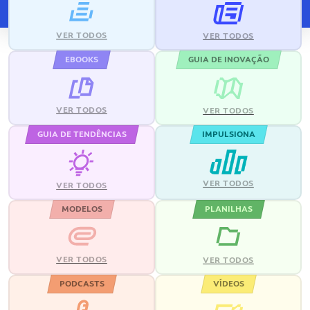
VER TODOS
VER TODOS
EBOOKS
GUIA DE INOVAÇÃO
VER TODOS
VER TODOS
GUIA DE TENDÊNCIAS
IMPULSIONA
VER TODOS
VER TODOS
MODELOS
PLANILHAS
VER TODOS
VER TODOS
PODCASTS
VÍDEOS