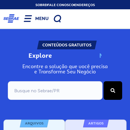
SOBRE
FALE CONOSCO
ENDEREÇOS
MENU
CONTEÚDOS GRATUITOS
Explore
N
o
s
s
o
s
A
Encontre a solução que você precisa
e Transforme Seu Negócio
ARQUIVOS
ARTIGOS