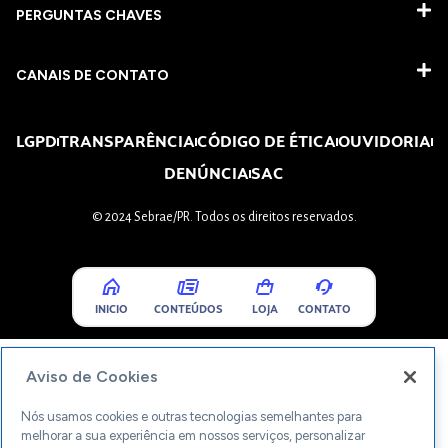
PERGUNTAS CHAVES​
CANAIS DE CONTATO
LGPD
TRANSPARÊNCIA
CÓDIGO DE ÉTICA
OUVIDORIA
DENÚNCIA
SAC
© 2024 Sebrae/PR. Todos os direitos reservados.
INICIO
CONTEÚDOS
LOJA
CONTATO
Aviso de Cookies
Nós usamos cookies e outras tecnologias semelhantes para
melhorar a sua experiência em nossos serviços, personalizar