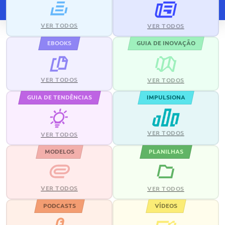
VER TODOS
VER TODOS
EBOOKS
GUIA DE INOVAÇÃO
VER TODOS
VER TODOS
GUIA DE TENDÊNCIAS
IMPULSIONA
VER TODOS
VER TODOS
MODELOS
PLANILHAS
VER TODOS
VER TODOS
PODCASTS
VÍDEOS