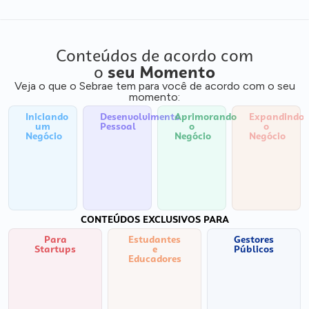
Conteúdos de acordo com
o
seu Momento
Veja o que o Sebrae tem para você de acordo com o seu
momento:
Iniciando
Desenvolvimento
Aprimorando
Expandindo
um
Pessoal
o
o
Negócio
Negócio
Negócio
CONTEÚDOS EXCLUSIVOS PARA
Para
Estudantes
Gestores
Startups
e
Públicos
Educadores