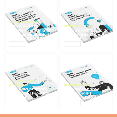
GESTÃO FINANCEIRA
Faça a análise
GESTÃO FINANCEIRA
financeira e atinja o
Faça a precificação do
ponto de equilíbrio |
seu serviço | Prompts
Prompts ChatGPT
ChatGPT
ACESSAR
ACESSAR
NEGÓCIOS
,
PROCESSOS
EMPRESARIAIS
NEGÓCIOS
,
VENDAS
Faça uma proposta
Faça ações para
comercial | Prompts
vender mais |
ChatGPT
Prompts ChatGPT
ACESSAR
ACESSAR