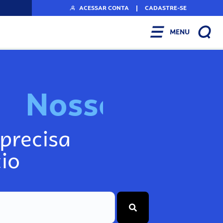
ACESSAR CONTA
|
CADASTRE-SE
MENU
N
o
s
s
o
s
I
n
f
precisa
io