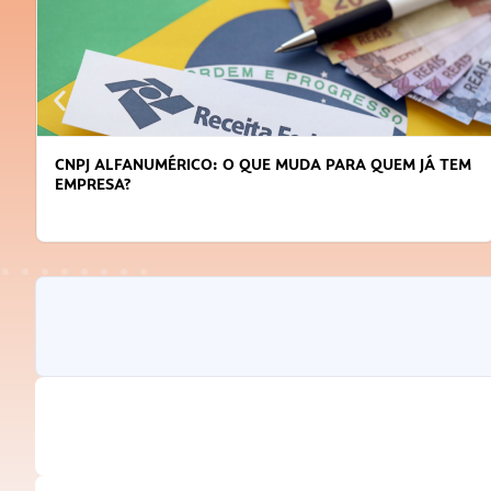
ALFANUMÉRICO: O QUE MUDA PARA QUEM JÁ TEM
DICAS P
SA?