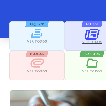
ARQUIVOS
ARTIGOS
VER TODOS
VER TODOS
MODELOS
PLANILHAS
VER TODOS
VER TODOS