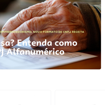
,
EMPREENDEDORISMO
,
NOVO FORMATO DE CNPJ
,
RECEITA
esa? Entenda como
PJ Alfanumérico