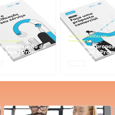
NEGÓCIOS
,
PROCESSOS
 FINANCEIRA
EMPRESARIAIS
 a precificação do
Faça uma propos
serviço | Prompts
comercial | Prom
tGPT
ChatGPT
AR
ACESSAR