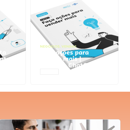
NEGÓCIOS
,
VENDAS
ta
Faça ações para
pts
vender mais |
Prompts ChatGPT
ACESSAR