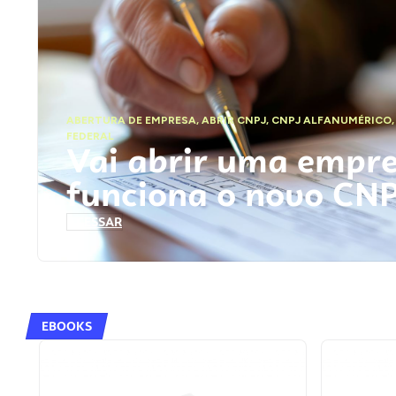
ABERTURA DE EMPRESA
,
ABRIR CNPJ
,
CNPJ ALFANUMÉRICO
FEDERAL
Vai abrir uma empr
funciona o novo CN
ACESSAR
EBOOKS