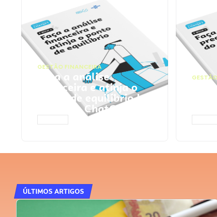
GESTÃO FINANCEIRA
Faça a análise
GESTÃO
financeira e atinja o
Faça
ponto de equilíbrio |
seu 
Prompts ChatGPT
Cha
ACESSAR
ACESS
ÚLTIMOS ARTIGOS