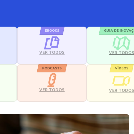
EBOOKS
GUIA DE INOVA
VER TODOS
VER TODO
PODCASTS
VÍDEOS
VER TODOS
VER TODO