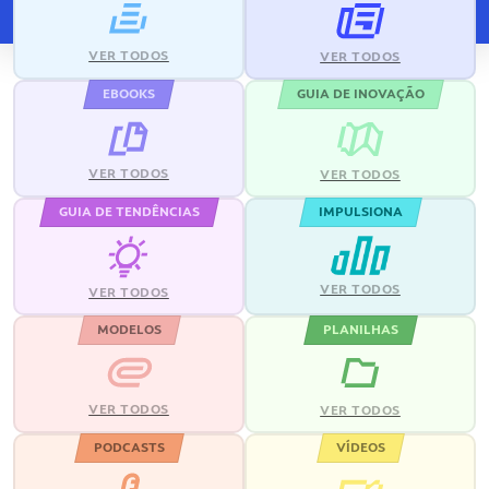
VER TODOS
VER TODOS
EBOOKS
GUIA DE INOVAÇÃO
VER TODOS
VER TODOS
GUIA DE TENDÊNCIAS
IMPULSIONA
VER TODOS
VER TODOS
MODELOS
PLANILHAS
VER TODOS
VER TODOS
PODCASTS
VÍDEOS