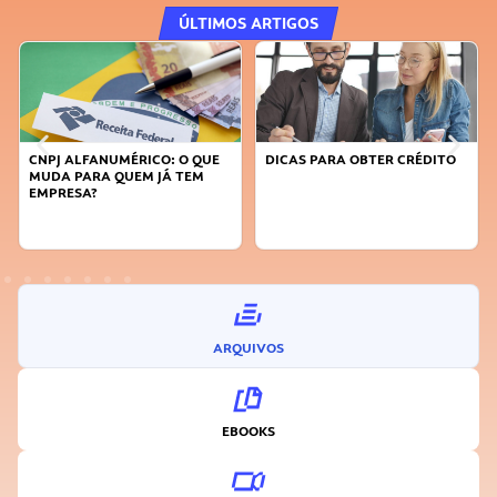
ÚLTIMOS ARTIGOS
E
DICAS PARA OBTER CRÉDITO
FAÇA A DIFERENÇA: SEJA
SUSTENTÁVEL, SEJA
INOVADOR
ARQUIVOS
EBOOKS