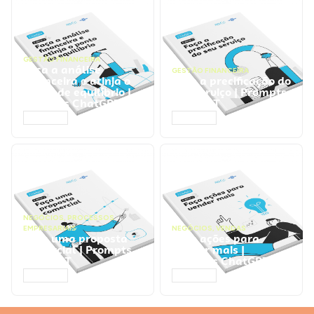
GESTÃO FINANCEIRA
Faça a análise
GESTÃO FINANCEIRA
financeira e atinja o
Faça a precificação do
ponto de equilíbrio |
seu serviço | Prompts
Prompts ChatGPT
ChatGPT
ACESSAR
ACESSAR
NEGÓCIOS
,
PROCESSOS
EMPRESARIAIS
NEGÓCIOS
,
VENDAS
Faça uma proposta
Faça ações para
comercial | Prompts
vender mais |
ChatGPT
Prompts ChatGPT
ACESSAR
ACESSAR