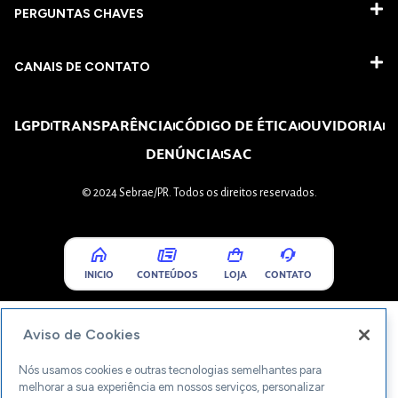
PERGUNTAS CHAVES​
CANAIS DE CONTATO
LGPD
TRANSPARÊNCIA
CÓDIGO DE ÉTICA
OUVIDORIA
DENÚNCIA
SAC
© 2024 Sebrae/PR. Todos os direitos reservados.
INICIO
CONTEÚDOS
LOJA
CONTATO
Aviso de Cookies
Nós usamos cookies e outras tecnologias semelhantes para
melhorar a sua experiência em nossos serviços, personalizar