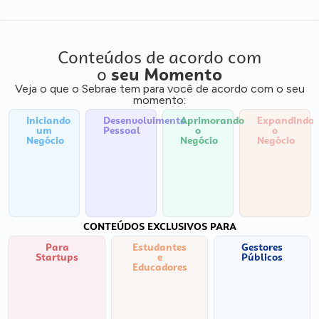
Conteúdos de acordo com
o
seu Momento
Veja o que o Sebrae tem para você de acordo com o seu
momento:
Iniciando
Desenvolvimento
Aprimorando
Expandindo
um
Pessoal
o
o
Negócio
Negócio
Negócio
CONTEÚDOS EXCLUSIVOS PARA
Para
Estudantes
Gestores
Startups
e
Públicos
Educadores