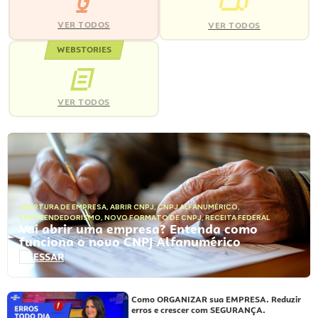
VER TODOS
VER TODOS
WEBSTORIES
VER TODOS
ABERTURA DE EMPRESA
,
ABRIR CNPJ
,
CNPJ ALFANUMÉRICO
,
EMPREENDEDORISMO
,
NOVO FORMATO DE CNPJ
,
RECEITA FEDERAL
Vai abrir uma empresa? Entenda como
funciona o novo CNPJ Alfanumérico
ACESSAR
Como ORGANIZAR sua EMPRESA. Reduzir
erros e crescer com SEGURANÇA.