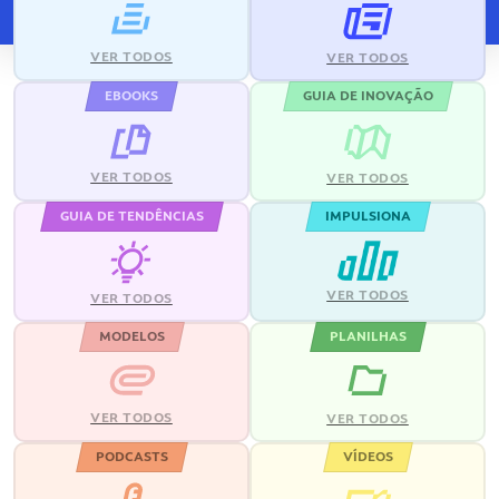
VER TODOS
VER TODOS
EBOOKS
GUIA DE INOVAÇÃO
VER TODOS
VER TODOS
GUIA DE TENDÊNCIAS
IMPULSIONA
VER TODOS
VER TODOS
MODELOS
PLANILHAS
VER TODOS
VER TODOS
PODCASTS
VÍDEOS