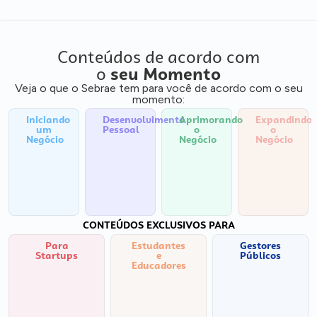
Conteúdos de acordo com
o
seu Momento
Veja o que o Sebrae tem para você de acordo com o seu
momento:
Iniciando
Desenvolvimento
Aprimorando
Expandindo
um
Pessoal
o
o
Negócio
Negócio
Negócio
CONTEÚDOS EXCLUSIVOS PARA
Para
Estudantes
Gestores
Startups
e
Públicos
Educadores