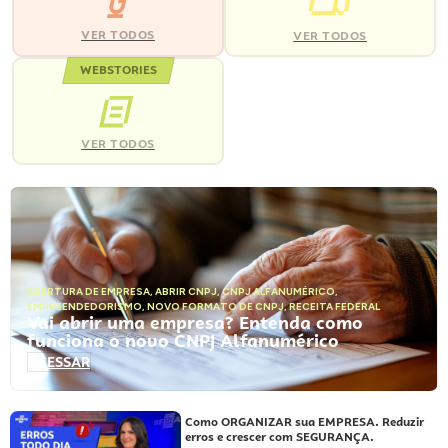
VER TODOS
VER TODOS
WEBSTORIES
VER TODOS
ABERTURA DE EMPRESA
,
ABRIR CNPJ
,
CNPJ ALFANUMÉRICO
,
EMPREENDEDORISMO
,
NOVO FORMATO DE CNPJ
,
RECEITA FEDERAL
Vai abrir uma empresa? Entenda como
funciona o novo CNPJ Alfanumérico
ACESSAR
Como ORGANIZAR sua EMPRESA. Reduzir
erros e crescer com SEGURANÇA.