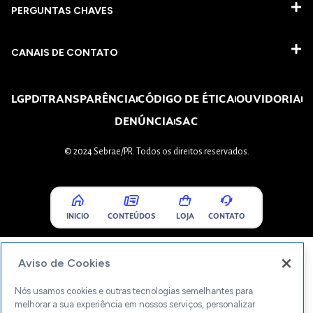
PERGUNTAS CHAVES​
CANAIS DE CONTATO
LGPD
TRANSPARÊNCIA
CÓDIGO DE ÉTICA
OUVIDORIA
DENÚNCIA
SAC
© 2024 Sebrae/PR. Todos os direitos reservados.
INICIO
CONTEÚDOS
LOJA
CONTATO
Aviso de Cookies
Nós usamos cookies e outras tecnologias semelhantes para
melhorar a sua experiência em nossos serviços, personalizar