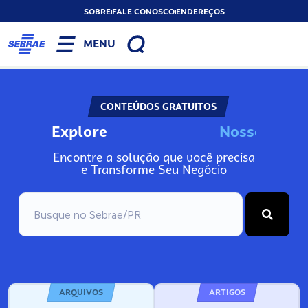
SOBRE
FALE CONOSCO
ENDEREÇOS
MENU
CONTEÚDOS GRATUITOS
Explore
N
o
s
s
o
s
I
n
f
Encontre a solução que você precisa
e Transforme Seu Negócio
ARQUIVOS
ARTIGOS