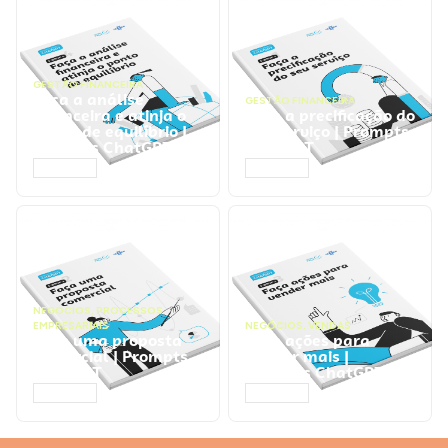
GESTÃO FINANCEIRA
Faça a análise
GESTÃO FINANCEIRA
financeira e atinja o
Faça a precificação do
ponto de equilíbrio |
seu serviço | Prompts
Prompts ChatGPT
ChatGPT
ACESSAR
ACESSAR
NEGÓCIOS
,
PROCESSOS
EMPRESARIAIS
NEGÓCIOS
,
VENDAS
Faça uma proposta
Faça ações para
comercial | Prompts
vender mais |
ChatGPT
Prompts ChatGPT
ACESSAR
ACESSAR