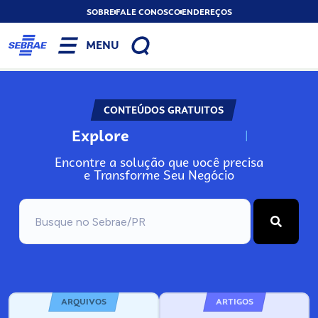
SOBRE
FALE CONOSCO
ENDEREÇOS
MENU
CONTEÚDOS GRATUITOS
Explore
N
o
s
s
o
s
A
Encontre a solução que você precisa
e Transforme Seu Negócio
ARQUIVOS
ARTIGOS