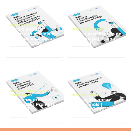
GESTÃO FINANCEIRA
Faça a análise
GESTÃO FINANCEIRA
financeira e atinja o
Faça a precificação do
ponto de equilíbrio |
seu serviço | Prompts
Prompts ChatGPT
ChatGPT
ACESSAR
ACESSAR
NEGÓCIOS
,
PROCESSOS
EMPRESARIAIS
NEGÓCIOS
,
VENDAS
Faça uma proposta
Faça ações para
comercial | Prompts
vender mais |
ChatGPT
Prompts ChatGPT
ACESSAR
ACESSAR