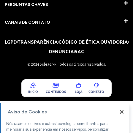
PERGUNTAS CHAVES​
CANAIS DE CONTATO
LGPD
TRANSPARÊNCIA
CÓDIGO DE ÉTICA
OUVIDORIA
DENÚNCIA
SAC
© 2024 Sebrae/PR. Todos os direitos reservados.
INICIO
CONTEÚDOS
LOJA
CONTATO
Aviso de Cookies
Nós usamos cookies e outras tecnologias semelhantes para
melhorar a sua experiência em nossos serviços, personalizar