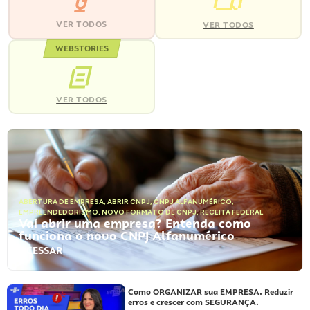
VER TODOS
VER TODOS
WEBSTORIES
VER TODOS
ABERTURA DE EMPRESA
,
ABRIR CNPJ
,
CNPJ ALFANUMÉRICO
,
EMPREENDEDORISMO
,
NOVO FORMATO DE CNPJ
,
RECEITA FEDERAL
Vai abrir uma empresa? Entenda como
funciona o novo CNPJ Alfanumérico
ACESSAR
Como ORGANIZAR sua EMPRESA. Reduzir
erros e crescer com SEGURANÇA.