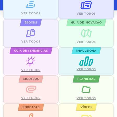
VER TODOS
VER TODOS
EBOOKS
GUIA DE INOVAÇÃO
VER TODOS
VER TODOS
GUIA DE TENDÊNCIAS
IMPULSIONA
VER TODOS
VER TODOS
MODELOS
PLANILHAS
VER TODOS
VER TODOS
PODCASTS
VÍDEOS