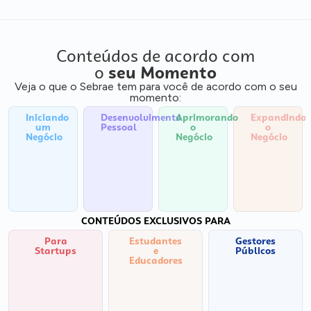
Conteúdos de acordo com
o
seu Momento
Veja o que o Sebrae tem para você de acordo com o seu
momento:
Iniciando
Desenvolvimento
Aprimorando
Expandindo
um
Pessoal
o
o
Negócio
Negócio
Negócio
CONTEÚDOS EXCLUSIVOS PARA
Para
Estudantes
Gestores
Startups
e
Públicos
Educadores