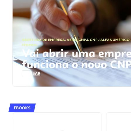
ABERTURA DE EMPRESA
,
ABRIR CNPJ
,
CNPJ ALFANUMÉRICO
FEDERAL
Vai abrir uma empr
funciona o novo CN
ACESSAR
EBOOKS