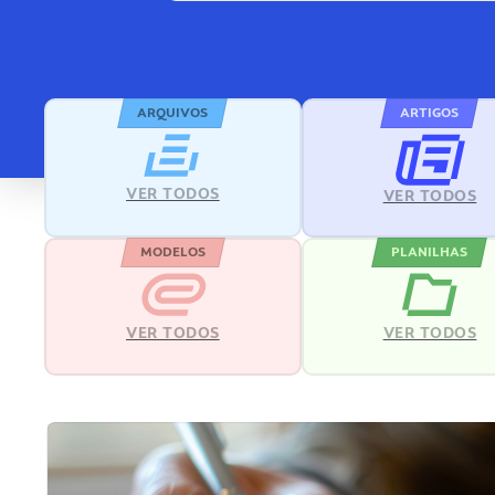
ARQUIVOS
ARTIGOS
VER TODOS
VER TODOS
MODELOS
PLANILHAS
VER TODOS
VER TODOS