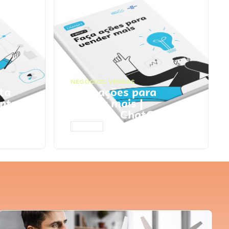
NEGÓCIOS
,
VENDAS
ta
Faça ações para
pts
vender mais |
Prompts ChatGPT
ACESSAR