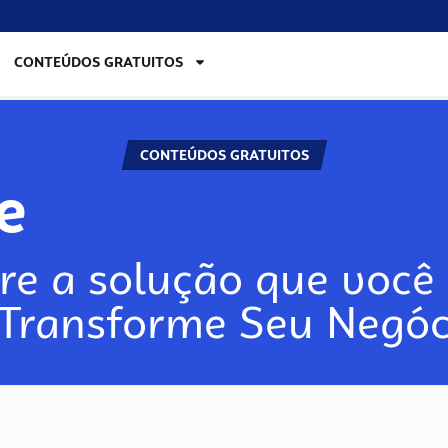
CONTEÚDOS GRATUITOS
CONTEÚDOS GRATUITOS
lore
re a solução que você 
 Transforme Seu Negóc