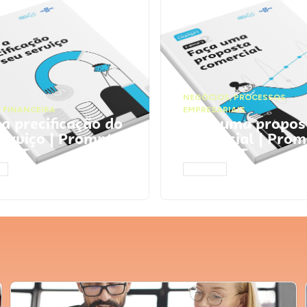
NEGÓCIOS
,
PROCESSOS
 FINANCEIRA
EMPRESARIAIS
 a precificação do
Faça uma propos
serviço | Prompts
comercial | Prom
tGPT
ChatGPT
AR
ACESSAR