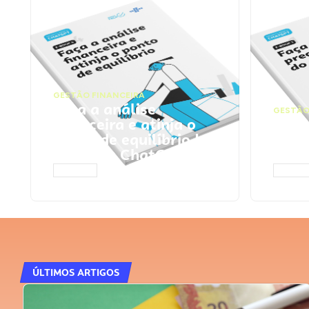
GESTÃO FINANCEIRA
Faça a análise
GESTÃO
financeira e atinja o
Faça
ponto de equilíbrio |
seu 
Prompts ChatGPT
Cha
ACESSAR
ACESS
ÚLTIMOS ARTIGOS