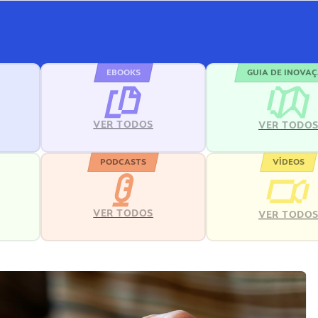
EBOOKS
GUIA DE INOVA
VER TODOS
VER TODO
PODCASTS
VÍDEOS
VER TODOS
VER TODO