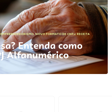
,
EMPREENDEDORISMO
,
NOVO FORMATO DE CNPJ
,
RECEITA
esa? Entenda como
PJ Alfanumérico