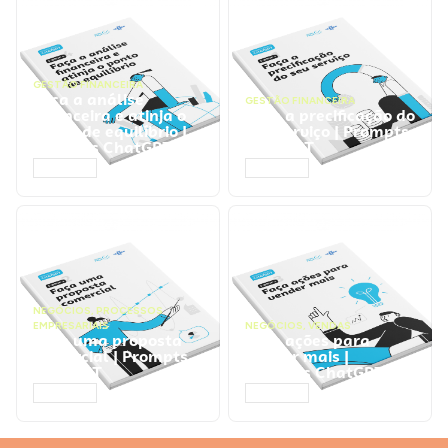
GESTÃO FINANCEIRA
Faça a análise
GESTÃO FINANCEIRA
financeira e atinja o
Faça a precificação do
ponto de equilíbrio |
seu serviço | Prompts
Prompts ChatGPT
ChatGPT
ACESSAR
ACESSAR
NEGÓCIOS
,
PROCESSOS
EMPRESARIAIS
NEGÓCIOS
,
VENDAS
Faça uma proposta
Faça ações para
comercial | Prompts
vender mais |
ChatGPT
Prompts ChatGPT
ACESSAR
ACESSAR