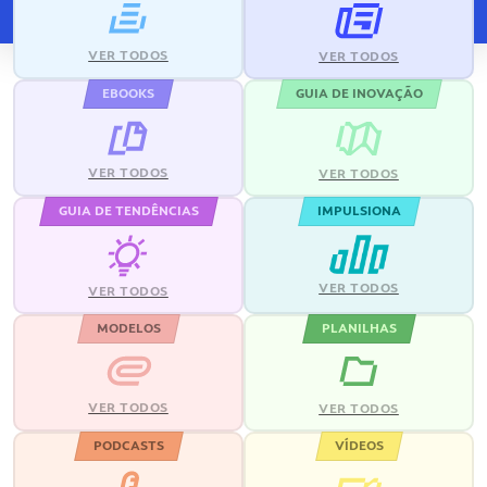
VER TODOS
VER TODOS
EBOOKS
GUIA DE INOVAÇÃO
VER TODOS
VER TODOS
GUIA DE TENDÊNCIAS
IMPULSIONA
VER TODOS
VER TODOS
MODELOS
PLANILHAS
VER TODOS
VER TODOS
PODCASTS
VÍDEOS