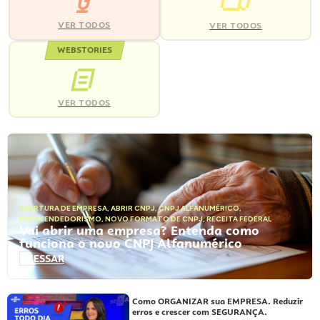
VER TODOS
VER TODOS
WEBSTORIES
VER TODOS
ABERTURA DE EMPRESA
,
ABRIR CNPJ
,
CNPJ ALFANUMÉRICO
,
EMPREENDEDORISMO
,
NOVO FORMATO DE CNPJ
,
RECEITA FEDERAL
Vai abrir uma empresa? Entenda como
funciona o novo CNPJ Alfanumérico
ACESSAR
Como ORGANIZAR sua EMPRESA. Reduzir
erros e crescer com SEGURANÇA.