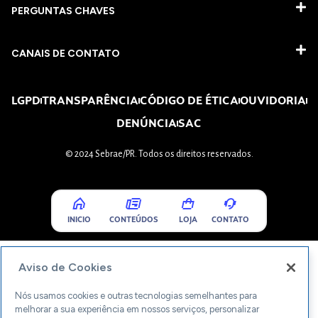
PERGUNTAS CHAVES​
CANAIS DE CONTATO
LGPD
TRANSPARÊNCIA
CÓDIGO DE ÉTICA
OUVIDORIA
DENÚNCIA
SAC
© 2024 Sebrae/PR. Todos os direitos reservados.
INICIO
CONTEÚDOS
LOJA
CONTATO
Aviso de Cookies
Nós usamos cookies e outras tecnologias semelhantes para
melhorar a sua experiência em nossos serviços, personalizar