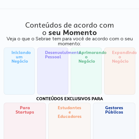
Conteúdos de acordo com
o
seu Momento
Veja o que o Sebrae tem para você de acordo com o seu
momento:
Iniciando
Desenvolvimento
Aprimorando
Expandindo
um
Pessoal
o
o
Negócio
Negócio
Negócio
CONTEÚDOS EXCLUSIVOS PARA
Para
Estudantes
Gestores
Startups
e
Públicos
Educadores