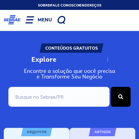
SOBRE
FALE CONOSCO
ENDEREÇOS
MENU
CONTEÚDOS GRATUITOS
Explore
N
o
s
s
o
s
A
Encontre a solução que você precisa
e Transforme Seu Negócio
ARQUIVOS
ARTIGOS