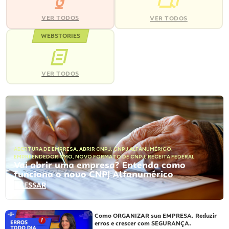
VER TODOS
VER TODOS
WEBSTORIES
VER TODOS
ABERTURA DE EMPRESA
,
ABRIR CNPJ
,
CNPJ ALFANUMÉRICO
,
EMPREENDEDORISMO
,
NOVO FORMATO DE CNPJ
,
RECEITA FEDERAL
Vai abrir uma empresa? Entenda como
funciona o novo CNPJ Alfanumérico
ACESSAR
Como ORGANIZAR sua EMPRESA. Reduzir
erros e crescer com SEGURANÇA.