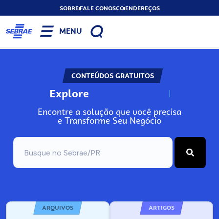
SOBRE
FALE CONOSCO
ENDEREÇOS
MENU
CONTEÚDOS GRATUITOS
Explore
N
o
s
s
o
s
A
Encontre a solução que você precisa
e Transforme Seu Negócio
ARQUIVOS
ARTIGOS