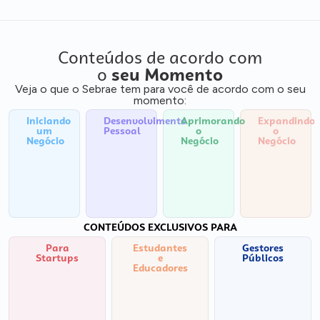
Conteúdos de acordo com
o
seu Momento
Veja o que o Sebrae tem para você de acordo com o seu
momento:
Iniciando
Desenvolvimento
Aprimorando
Expandindo
um
Pessoal
o
o
Negócio
Negócio
Negócio
CONTEÚDOS EXCLUSIVOS PARA
Para
Estudantes
Gestores
Startups
e
Públicos
Educadores