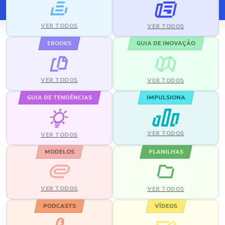
VER TODOS
VER TODOS
EBOOKS
GUIA DE INOVAÇÃO
VER TODOS
VER TODOS
GUIA DE TENDÊNCIAS
IMPULSIONA
VER TODOS
VER TODOS
MODELOS
PLANILHAS
VER TODOS
VER TODOS
PODCASTS
VÍDEOS