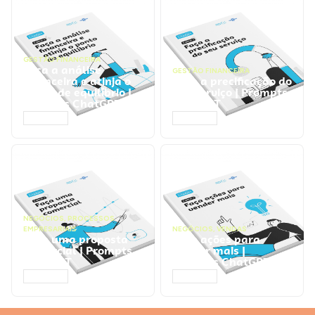
GESTÃO FINANCEIRA
Faça a análise
GESTÃO FINANCEIRA
financeira e atinja o
Faça a precificação do
ponto de equilíbrio |
seu serviço | Prompts
Prompts ChatGPT
ChatGPT
ACESSAR
ACESSAR
NEGÓCIOS
,
PROCESSOS
EMPRESARIAIS
NEGÓCIOS
,
VENDAS
Faça uma proposta
Faça ações para
comercial | Prompts
vender mais |
ChatGPT
Prompts ChatGPT
ACESSAR
ACESSAR