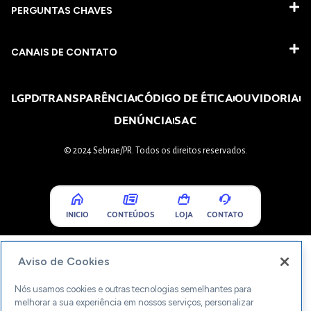
PERGUNTAS CHAVES​
CANAIS DE CONTATO
LGPD
TRANSPARÊNCIA
CÓDIGO DE ÉTICA
OUVIDORIA
DENÚNCIA
SAC
© 2024 Sebrae/PR. Todos os direitos reservados.
INICIO
CONTEÚDOS
LOJA
CONTATO
Aviso de Cookies
Nós usamos cookies e outras tecnologias semelhantes para
melhorar a sua experiência em nossos serviços, personalizar