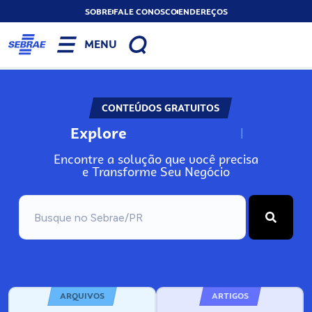
SOBRE
FALE CONOSCO
ENDEREÇOS
MENU
CONTEÚDOS GRATUITOS
Explore
N
o
s
s
o
s
A
Encontre a solução que você precisa
e Transforme Seu Negócio
ARQUIVOS
ARTIGOS