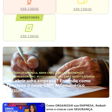
VER TODOS
VER TODOS
WEBSTORIES
VER TODOS
ABERTURA DE EMPRESA
,
ABRIR CNPJ
,
CNPJ ALFANUMÉRICO
,
EMPREENDEDORISMO
,
NOVO FORMATO DE CNPJ
,
RECEITA FEDERAL
Vai abrir uma empresa? Entenda como
funciona o novo CNPJ Alfanumérico
ACESSAR
Como ORGANIZAR sua EMPRESA. Reduzir
erros e crescer com SEGURANÇA.