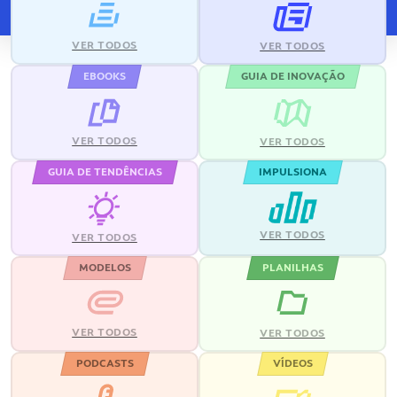
VER TODOS
VER TODOS
EBOOKS
GUIA DE INOVAÇÃO
VER TODOS
VER TODOS
GUIA DE TENDÊNCIAS
IMPULSIONA
VER TODOS
VER TODOS
MODELOS
PLANILHAS
VER TODOS
VER TODOS
PODCASTS
VÍDEOS