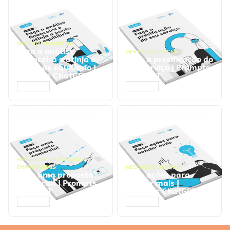
GESTÃO FINANCEIRA
Faça a análise
GESTÃO FINANCEIRA
financeira e atinja o
Faça a precificação do
ponto de equilíbrio |
seu serviço | Prompts
Prompts ChatGPT
ChatGPT
ACESSAR
ACESSAR
NEGÓCIOS
,
PROCESSOS
EMPRESARIAIS
NEGÓCIOS
,
VENDAS
Faça uma proposta
Faça ações para
comercial | Prompts
vender mais |
ChatGPT
Prompts ChatGPT
ACESSAR
ACESSAR