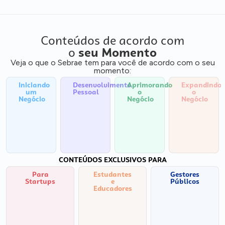
Conteúdos de acordo com
o
seu Momento
Veja o que o Sebrae tem para você de acordo com o seu
momento:
Iniciando
Desenvolvimento
Aprimorando
Expandindo
um
Pessoal
o
o
Negócio
Negócio
Negócio
CONTEÚDOS EXCLUSIVOS PARA
Para
Estudantes
Gestores
Startups
e
Públicos
Educadores