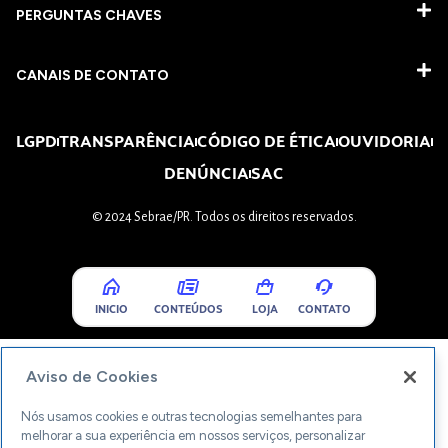
PERGUNTAS CHAVES​
CANAIS DE CONTATO
LGPD
TRANSPARÊNCIA
CÓDIGO DE ÉTICA
OUVIDORIA
DENÚNCIA
SAC
© 2024 Sebrae/PR. Todos os direitos reservados.
INICIO
CONTEÚDOS
LOJA
CONTATO
Aviso de Cookies
Nós usamos cookies e outras tecnologias semelhantes para
melhorar a sua experiência em nossos serviços, personalizar