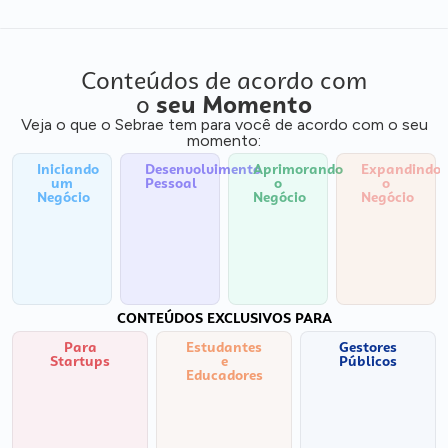
Conteúdos de acordo com
o
seu Momento
Veja o que o Sebrae tem para você de acordo com o seu
momento:
Iniciando
Desenvolvimento
Aprimorando
Expandindo
um
Pessoal
o
o
Negócio
Negócio
Negócio
CONTEÚDOS EXCLUSIVOS PARA
Para
Estudantes
Gestores
Startups
e
Públicos
Educadores