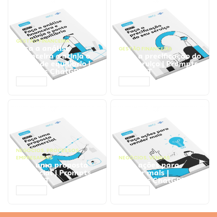
GESTÃO FINANCEIRA
Faça a análise
GESTÃO FINANCEIRA
financeira e atinja o
Faça a precificação do
ponto de equilíbrio |
seu serviço | Prompts
Prompts ChatGPT
ChatGPT
ACESSAR
ACESSAR
NEGÓCIOS
,
PROCESSOS
EMPRESARIAIS
NEGÓCIOS
,
VENDAS
Faça uma proposta
Faça ações para
comercial | Prompts
vender mais |
ChatGPT
Prompts ChatGPT
ACESSAR
ACESSAR