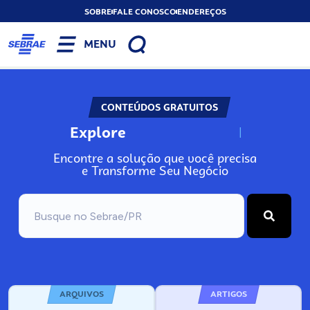
SOBRE
FALE CONOSCO
ENDEREÇOS
MENU
CONTEÚDOS GRATUITOS
Explore
N
o
s
s
o
s
A
Encontre a solução que você precisa
e Transforme Seu Negócio
ARQUIVOS
ARTIGOS