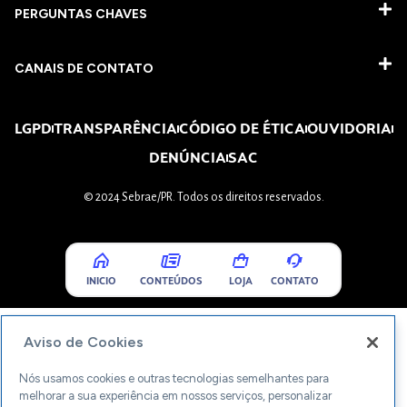
PERGUNTAS CHAVES​
CANAIS DE CONTATO
LGPD
TRANSPARÊNCIA
CÓDIGO DE ÉTICA
OUVIDORIA
DENÚNCIA
SAC
© 2024 Sebrae/PR. Todos os direitos reservados.
INICIO
CONTEÚDOS
LOJA
CONTATO
Aviso de Cookies
Nós usamos cookies e outras tecnologias semelhantes para
melhorar a sua experiência em nossos serviços, personalizar