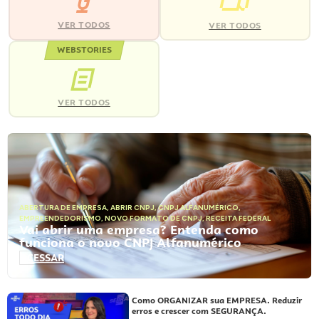
VER TODOS
VER TODOS
WEBSTORIES
VER TODOS
ABERTURA DE EMPRESA
,
ABRIR CNPJ
,
CNPJ ALFANUMÉRICO
,
EMPREENDEDORISMO
,
NOVO FORMATO DE CNPJ
,
RECEITA FEDERAL
Vai abrir uma empresa? Entenda como
funciona o novo CNPJ Alfanumérico
ACESSAR
Como ORGANIZAR sua EMPRESA. Reduzir
erros e crescer com SEGURANÇA.