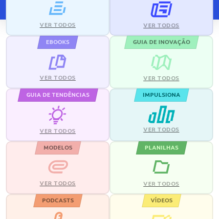
VER TODOS
VER TODOS
EBOOKS
GUIA DE INOVAÇÃO
VER TODOS
VER TODOS
GUIA DE TENDÊNCIAS
IMPULSIONA
VER TODOS
VER TODOS
MODELOS
PLANILHAS
VER TODOS
VER TODOS
PODCASTS
VÍDEOS