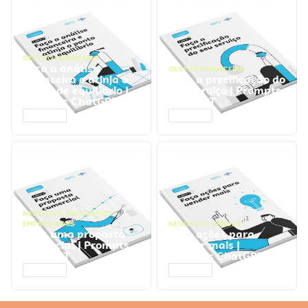
GESTÃO FINANCEIRA
Faça a análise
GESTÃO FINANCEIRA
financeira e atinja o
Faça a precificação do
ponto de equilíbrio |
seu serviço | Prompts
Prompts ChatGPT
ChatGPT
ACESSAR
ACESSAR
NEGÓCIOS
,
PROCESSOS
EMPRESARIAIS
NEGÓCIOS
,
VENDAS
Faça uma proposta
Faça ações para
comercial | Prompts
vender mais |
ChatGPT
Prompts ChatGPT
ACESSAR
ACESSAR