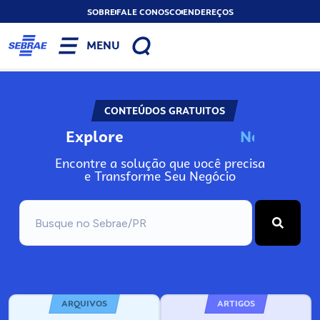
SOBRE
FALE CONOSCO
ENDEREÇOS
MENU
CONTEÚDOS GRATUITOS
Explore
N
o
s
s
o
s
P
o
Encontre a solução que você precisa
e Transforme Seu Negócio
ARQUIVOS
ARTIGOS