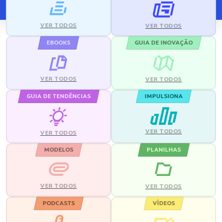
VER TODOS
VER TODOS
EBOOKS
GUIA DE INOVAÇÃO
VER TODOS
VER TODOS
GUIA DE TENDÊNCIAS
IMPULSIONA
VER TODOS
VER TODOS
MODELOS
PLANILHAS
VER TODOS
VER TODOS
PODCASTS
VÍDEOS