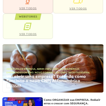
VER TODOS
VER TODOS
WEBSTORIES
VER TODOS
ABERTURA DE EMPRESA
,
ABRIR CNPJ
,
CNPJ ALFANUMÉRICO
,
EMPREENDEDORISMO
,
NOVO FORMATO DE CNPJ
,
RECEITA FEDERAL
Vai abrir uma empresa? Entenda como
funciona o novo CNPJ Alfanumérico
ACESSAR
Como ORGANIZAR sua EMPRESA. Reduzir
erros e crescer com SEGURANÇA.