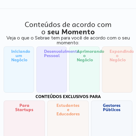
Conteúdos de acordo com
o
seu Momento
Veja o que o Sebrae tem para você de acordo com o seu
momento:
Iniciando
Desenvolvimento
Aprimorando
Expandindo
um
Pessoal
o
o
Negócio
Negócio
Negócio
CONTEÚDOS EXCLUSIVOS PARA
Para
Estudantes
Gestores
Startups
e
Públicos
Educadores